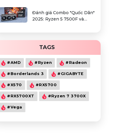
Đánh giá Combo "Quốc Dân"
2025: Ryzen 5 7500F và
Radeon RX 9060 XT
TAGS
#AMD
#Ryzen
#Radeon
#Borderlands 3
#GIGABYTE
#X570
#RX5700
#RX5700XT
#Ryzen 7 3700X
#Vega