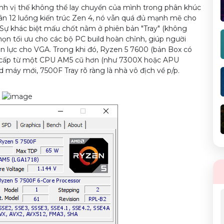
nh vị thế không thể lay chuyển của mình trong phân khúc
ân 12 luồng kiến trúc Zen 4, nó vẫn quá đủ mạnh mẽ cho
. Sự khác biệt mấu chốt nằm ở phiên bản "Tray" (không
chọn tối ưu cho các bộ PC build hoàn chỉnh, giúp người
n lực cho VGA. Trong khi đó, Ryzen 5 7600 (bản Box có
ng cấp từ một CPU AM5 cũ hơn (như 7300X hoặc APU
máy mới, 7500F Tray rõ ràng là nhà vô địch về p/p.