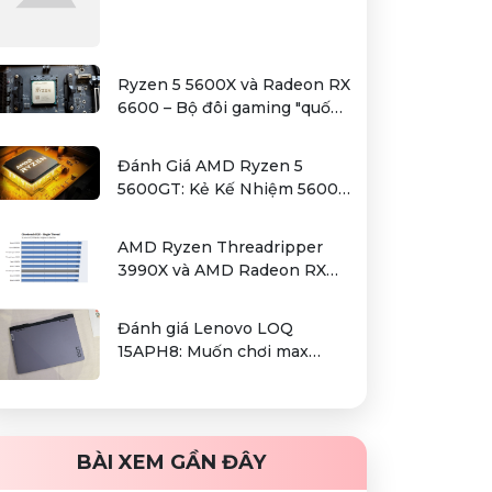
Ryzen 5 5600X và Radeon RX
6600 – Bộ đôi gaming "quốc
dân" trong tầm giá hơn 12
triệu
Đánh Giá AMD Ryzen 5
5600GT: Kẻ Kế Nhiệm 5600G
Cho Sự Lựa Chọn Kinh Tế
AMD Ryzen Threadripper
3990X và AMD Radeon RX
6000 series / Radeon PRO
W6000 series – combo kiếm
Đánh giá Lenovo LOQ
cơm cho người dùng làm đồ
15APH8: Muốn chơi max
hoạ chuyên nghiệp
setting game là điều không
hề khó!
BÀI XEM GẦN ĐÂY