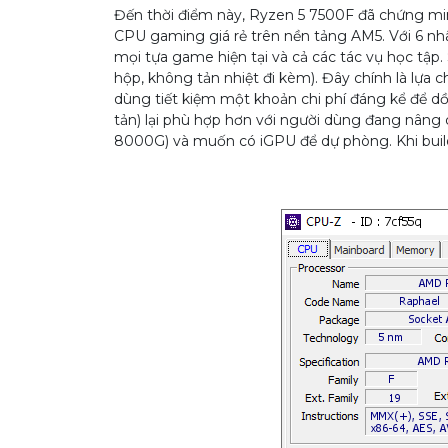
Đến thời điểm này, Ryzen 5 7500F đã chứng mi
CPU gaming giá rẻ trên nền tảng AM5. Với 6 nh
mọi tựa game hiện tại và cả các tác vụ học tập
hộp, không tản nhiệt đi kèm). Đây chính là lựa 
dùng tiết kiệm một khoản chi phí đáng kể để dồ
tản) lại phù hợp hơn với người dùng đang nâ
8000G) và muốn có iGPU để dự phòng. Khi build 