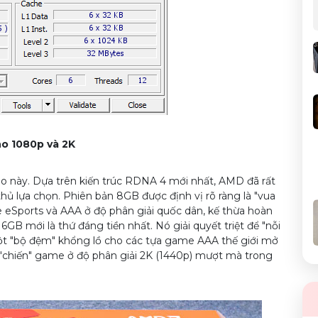
o 1080p và 2K
o này. Dựa trên kiến trúc RDNA 4 mới nhất, AMD đã rất
hủ lựa chọn. Phiên bản 8GB được định vị rõ ràng là "vua
 eSports và AAA ở độ phân giải quốc dân, kế thừa hoàn
6GB mới là thứ đáng tiền nhất. Nó giải quyết triệt để "nỗi
một "bộ đệm" khổng lồ cho các tựa game AAA thế giới mở
 "chiến" game ở độ phân giải 2K (1440p) mượt mà trong