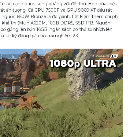
ủ sức cạnh tranh sòng phẳng với đối thủ. Hơn nữa, hiệu
 rất ấn tượng. Cả CPU 7500F và GPU 9060 XT đều rất
bộ nguồn 650W Bronze là đủ gánh, tiết kiệm thêm chi phí.
àn khả thi (Main A620M, 16GB DDR5, SSD 1TB, Nguồn
ố gắng lên bản 16GB, ngân sách có thể sẽ nhích lên
p cực kỳ đáng giá cho trải nghiệm 2K.