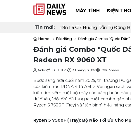
MÁY TÍNH
ĐIỆN THO
Tin mới:
n8n Là Gì? Hướng Dẫn Tự Động H
Home
Bài đăng
Đánh giá Combo "Quốc Dân" 
Đánh giá Combo "Quốc Dân
Radeon RX 9060 XT
Aiden
10 TH11 25
8 tháng trước
296 Views
Bước sang nửa cuối năm 2025, thị trường PC ga
của kiến trúc RDNA 4 từ AMD. Với ngân sách vàn
luôn tìm kiếm một bộ máy cân bằng hoàn hảo giữ
dự đoán, "đội đỏ" đã tung ra một combo gần như
Ryzen 5 7500F (Tray) và "tân binh" hiệu năng 
Ryzen 5 7500F (Tray): Bộ Não Tối Ưu Cho M