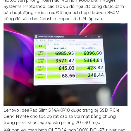
laptop văn phòng hoàn hảo. Với hơn 9000 điểm Puget
Systems Photoshop, các tác vụ đồ họa 2D cũng được đảm
bảo hoạt động mượt mà. Đồ họa tích hợp Radeon 860M
cũng đủ sức chơi Genshin Impact ở thiết lập cao.
Lenovo IdeaPad Slim 5 14AKP10 được trang bị SSD PCIe
Gen4 NVMe cho tốc độ rất cao so với mặt bằng chung
trong phân khúc laptop văn phòng 20 - 30 triệu
Kết hợp với màn hình OLED 14 inch 100% DCI-P3 tuyệt đẹp,