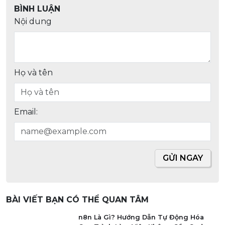
Ryzen™ AI 7 350 đã làm một điều không tưởng, nó mang lại
sức mạnh CPU của một chiếc laptop cao cấp, đắt tiền xuống
một chiếc laptop phổ thông. Sinh viên, nhân viên văn phòng
giờ đây có thể xử lý các bảng tính Excel phức tạp, lập trình,
hay chạy các phần mềm kỹ thuật nặng mà không cần bỏ ra
một số tiền lớn.
AMD Ryzen™ AI 7 350 đã chứng minh nó có thể thích ứng
hoàn hảo với mọi môi trường tản nhiệt mà nhà sản xuất đưa
ra. Nó phá vỡ ranh giới truyền thống giữa chip dòng H (hiệu
năng cao) và dòng U (tiết kiệm pin).