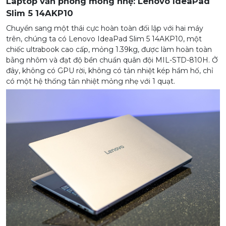
Laptop văn phòng mỏng nhẹ: Lenovo IdeaPad
Slim 5 14AKP10
Chuyển sang một thái cực hoàn toàn đối lập với hai máy
trên, chúng ta có Lenovo IdeaPad Slim 5 14AKP10, một
chiếc ultrabook cao cấp, mỏng 1.39kg, được làm hoàn toàn
bằng nhôm và đạt độ bền chuẩn quân đội MIL-STD-810H. Ở
đây, không có GPU rời, không có tản nhiệt kép hầm hố, chỉ
có một hệ thống tản nhiệt mỏng nhẹ với 1 quạt.