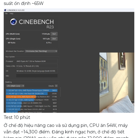
suất ổn định ~65W
Test 10 phút
Ở chế độ hiệu năng cao và sử dụng pin, CPU ăn 54W, máy
vẫn đạt ~14,300 điểm. Đáng kinh ngạc hơn, ở chế độ tiết