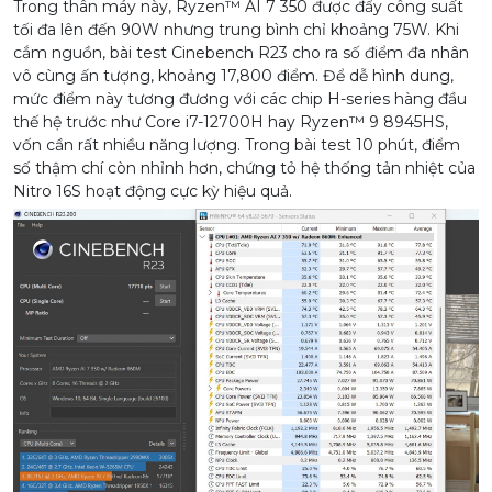
Trong thân máy này, Ryzen™ AI 7 350 được đẩy công suất
tối đa lên đến 90W nhưng trung bình chỉ khoảng 75W. Khi
cắm nguồn, bài test Cinebench R23 cho ra số điểm đa nhân
vô cùng ấn tượng, khoảng 17,800 điểm. Để dễ hình dung,
mức điểm này tương đương với các chip H-series hàng đầu
thế hệ trước như Core i7-12700H hay Ryzen™ 9 8945HS,
vốn cần rất nhiều năng lượng. Trong bài test 10 phút, điểm
số thậm chí còn nhỉnh hơn, chứng tỏ hệ thống tản nhiệt của
Nitro 16S hoạt động cực kỳ hiệu quả.