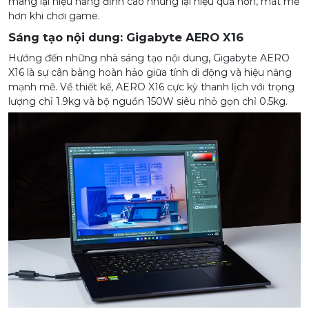
mang lại hiệu năng đỉnh cao nhưng lại hiệu quả hơn, mát mẻ
hơn khi chơi game.
Sáng tạo nội dung: Gigabyte AERO X16
Hướng đến những nhà sáng tạo nội dung, Gigabyte AERO
X16 là sự cân bằng hoàn hảo giữa tính di động và hiệu năng
mạnh mẽ. Về thiết kế, AERO X16 cực kỳ thanh lịch với trọng
lượng chỉ 1.9kg và bộ nguồn 150W siêu nhỏ gọn chỉ 0.5kg.