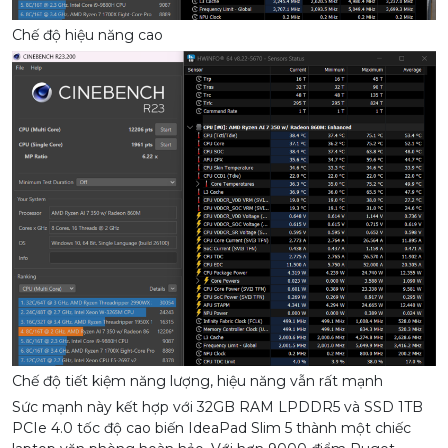
Chế độ hiệu năng cao
Chế độ tiết kiệm năng lượng, hiệu năng vẫn rất mạnh
Sức mạnh này kết hợp với 32GB RAM LPDDR5 và SSD 1TB
PCIe 4.0 tốc độ cao biến IdeaPad Slim 5 thành một chiếc