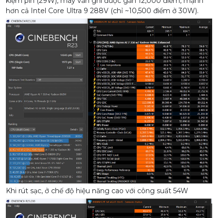
kiệm pin (29W), máy vẫn ghi được gần 12,000 điểm, mạnh
hơn cả Intel Core Ultra 9 288V (chỉ ~10,500 điểm ở 30W).
Khi rút sạc, ở chế độ hiệu năng cao với công suất 54W