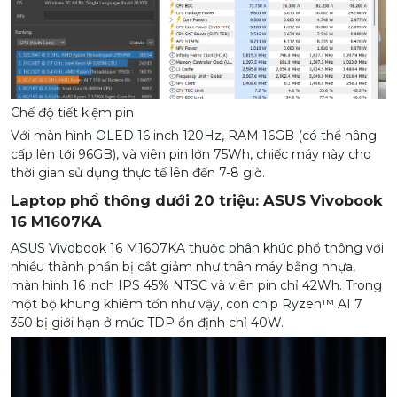
Chế độ tiết kiệm pin
Với màn hình OLED 16 inch 120Hz, RAM 16GB (có thể nâng
cấp lên tới 96GB), và viên pin lớn 75Wh, chiếc máy này cho
thời gian sử dụng thực tế lên đến 7-8 giờ.
Laptop phổ thông dưới 20 triệu: ASUS Vivobook
16 M1607KA
ASUS Vivobook 16 M1607KA thuộc phân khúc phổ thông với
nhiều thành phần bị cắt giảm như thân máy bằng nhựa,
màn hình 16 inch IPS 45% NTSC và viên pin chỉ 42Wh. Trong
một bộ khung khiêm tốn như vậy, con chip Ryzen™ AI 7
350 bị giới hạn ở mức TDP ổn định chỉ 40W.