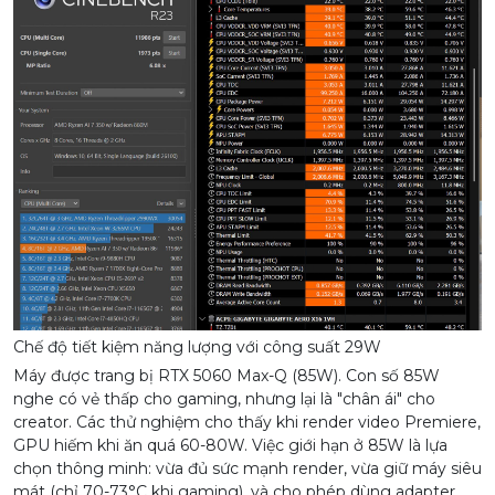
Chế độ tiết kiệm năng lượng với công suất 29W
Máy được trang bị RTX 5060 Max-Q (85W). Con số 85W
nghe có vẻ thấp cho gaming, nhưng lại là "chân ái" cho
creator. Các thử nghiệm cho thấy khi render video Premiere,
GPU hiếm khi ăn quá 60-80W. Việc giới hạn ở 85W là lựa
chọn thông minh: vừa đủ sức mạnh render, vừa giữ máy siêu
mát (chỉ 70-73°C khi gaming), và cho phép dùng adapter