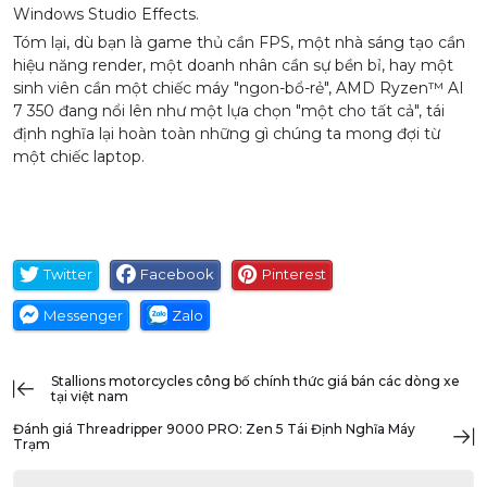
AMD Ryzen™ Al 7 350 vẫn ghi được hơn 15,000 điểm trong
Cinebench R23 với bài test Throttling
Trong bài test 10 phút, máy vẫn giữ được trên 15,000 điểm.
Khi rút sạc và bật tiết kiệm pin (25W), máy vẫn đạt 12,140
điểm. Nhờ sự tiết kiệm năng lượng này mà dù chỉ có viên pin
42Wh, máy vẫn trụ được 5-6 giờ văn phòng.