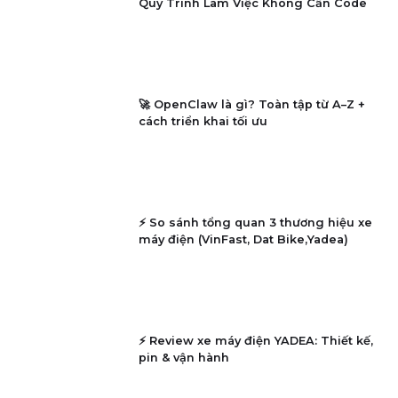
Chưa dừng lại ở đó, với NPU 50 TOPS, từ chiếc Vivobook 16
giá rẻ đến chiếc AERO X16 cao cấp, tất cả người dùng đều
nhận được sức mạnh AI như nhau, sẵn sàng cho kỷ nguyên
Copilot+ PC với các tính năng như Recall, Live Captions và
Windows Studio Effects.
Tóm lại, dù bạn là game thủ cần FPS, một nhà sáng tạo cần
hiệu năng render, một doanh nhân cần sự bền bỉ, hay một
sinh viên cần một chiếc máy "ngon-bổ-rẻ", AMD Ryzen™ AI
7 350 đang nổi lên như một lựa chọn "một cho tất cả", tái
định nghĩa lại hoàn toàn những gì chúng ta mong đợi từ
một chiếc laptop.
Twitter
Facebook
Pinterest