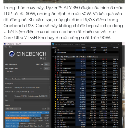
Trong thân máy này, Ryzen™ AI 7 350 được cấu hình ở mức
TDP tối đa 60W, nhưng ổn định ở mức 50W. Và kết quả vẫn
rất đáng nể. Khi cắm sạc, máy ghi được 16,373 điểm trong
Cinebench R23. Con số này không chỉ đè bẹp các chip dòng
U tiết kiệm điện, mà nó còn cao hơn rất nhiều so với Intel
Core Ultra 7 155H khi chạy ở mức công suất trên 90W.