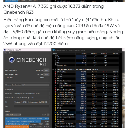
AMD Ryzen™ Al 7 350 ghi được 16,373 điểm trong
Cinebench R23
Hiệu năng khi dùng pin mới là thứ "hủy diệt" đối thủ. Khi rút
sạc và vẫn để chế độ hiệu năng cao, CPU ăn tối đa 49W và
đạt 15,950 điểm, gần như không suy giảm hiệu năng. Nhưng
ấn tượng nhất là ở chế độ tiết kiệm năng lượng, chip chỉ ăn
25W nhưng vẫn đạt 12,200 điểm.