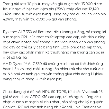
AMD Ryzen™ Al 7 350 ghi được 15,675 điểm trong
Cinebench R23, một số điểm rất cao với công suất chỉ 40W.