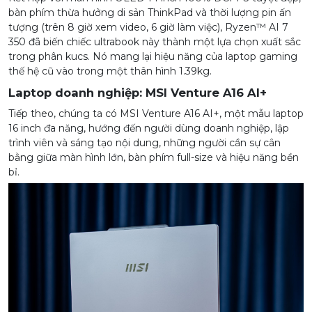
bàn phím thừa hưởng di sản ThinkPad và thời lượng pin ấn
tượng (trên 8 giờ xem video, 6 giờ làm việc), Ryzen™ AI 7
350 đã biến chiếc ultrabook này thành một lựa chọn xuất sắc
trong phân kucs. Nó mang lại hiệu năng của laptop gaming
thế hệ cũ vào trong một thân hình 1.39kg.
Laptop doanh nghiệp: MSI Venture A16 AI+
Tiếp theo, chúng ta có MSI Venture A16 AI+, một mẫu laptop
16 inch đa năng, hướng đến người dùng doanh nghiệp, lập
trình viên và sáng tạo nội dung, những người cần sự cân
bằng giữa màn hình lớn, bàn phím full-size và hiệu năng bền
bỉ.