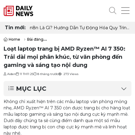
Tin mới:
🚀 OpenClaw là gì? Toàn tập từ A–Z + cách triển
khai tối ưu
Home
Bài đăng
Loạt laptop trang bị AMD Ryzen™ AI 7 350: Trải dài mọi phân khúc,
Loạt laptop trang bị AMD Ryzen™ AI 7 350:
Trải dài mọi phân khúc, từ văn phòng đến
gaming và sáng tạo nội dung
Aiden
11 TH11 25
8 tháng trước
273 Views
MỤC LỤC
Không chỉ xuất hiện trên các mẫu laptop văn phòng mỏng
nhẹ, AMD Ryzen™ AI 7 350 còn được trang bị cho hàng loạt
mẫu laptop gaming và sáng tạo nội dung cực kỳ mạnh mẽ.
Dưới đây chúng ta sẽ cùng điểm danh qua một số mẫu
laptop được trang bị con chip cực kỳ mạnh mẽ và linh hoạt
này nhé.