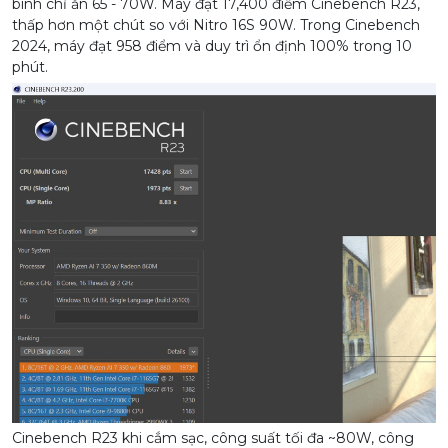
bình chỉ ăn 65 - 70W. Máy đạt 17,400 điểm Cinebench R23,
thấp hơn một chút so với Nitro 16S 90W. Trong Cinebench
2024, máy đạt 958 điểm và duy trì ổn định 100% trong 10
phút.
Cinebench R23 khi cắm sạc, công suất tối đa ~80W, công