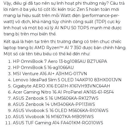
Vậy, điều gì đã tạo nên sự linh hoạt phi thường này? Câu trả
lời nằm ở ba yếu tố cốt lõi: kiến trúc Zen 5 hoàn toàn mới
mang lại hiệu suất trên mỗi Watt điện (performance-per-
watt) vô địch, khả năng tùy chỉnh công suất (TDP) cực kỳ
linh hoạt và một bộ xử lý AI NPU 50 TOPS mạnh mẽ được
trang bị trên mọi biến thể.
Kết quả là hiện tại trên thị trường đang có trên chục chiếc
laptop trang bị AMD Ryzen™ AI 7 350 được bán chính hãng.
Một số cái tên tiêu biểu có thể kể đến như:
HP OmniBook 7 Aero 13-bg1085AU BZ7U6PA
HP OmniBook 5 16-ag1066AU
MSI Venture A16 AI+ A3HMG-017VN
Lenovo IdeaPad Slim 5 OLED 14AKP10 83HX001JVN
Gigabyte AERO X16 EG61H-X161VH93VNC64AH
Acer Gaming Nitro 16 AI ProPanel AN16S-61-R5F4
ASUS Zenbook S 16 UM5606KA-RK127WS
ASUS Zenbook 14 UM3406KA-PP113WS
ASUS Vivobook S 16 OLED M5606KA-RI016WS
ASUS Vivobook 16 M1607KA-MB091WS
ASUS TUF Gaming A14 FA401KM-RG010WS