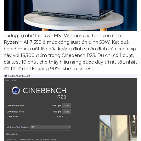
Tương tự như Lenovo, MSI Venture cấu hình con chip
Ryzen™ AI 7 350 ở mức công suất ổn định 50W. Kết quả
benchmark một lần nữa khẳng định sự ổn định của con chip
này với 16,300 điểm trong Cinebench R23. Dù chỉ có 1 quạt,
bài test 10 phút cho thấy hiệu năng được duy trì rất tốt, nhiệt
độ tối đa chỉ khoảng 90°C khi stress test.