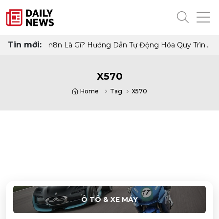
Tin mới:
n8n Là Gì? Hướng Dẫn Tự Động Hóa Quy Trình
Làm Việc Không Cần Code
X570
Home
Tag
X570
Ô TÔ & XE MÁY