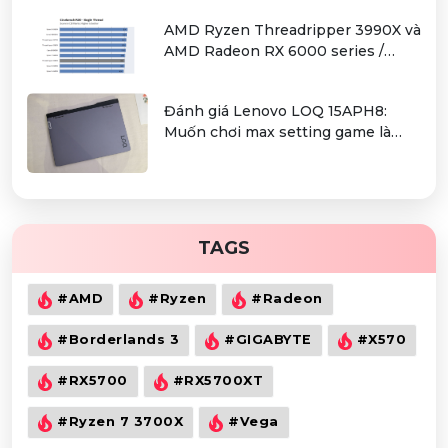
AMD Ryzen Threadripper 3990X và
AMD Radeon RX 6000 series /
Radeon PRO W6000 series –
combo kiếm cơm cho người dùng
Đánh giá Lenovo LOQ 15APH8:
làm đồ hoạ chuyên nghiệp
Muốn chơi max setting game là
điều không hề khó!
TAGS
#AMD
#Ryzen
#Radeon
#Borderlands 3
#GIGABYTE
#X570
#RX5700
#RX5700XT
#Ryzen 7 3700X
#Vega