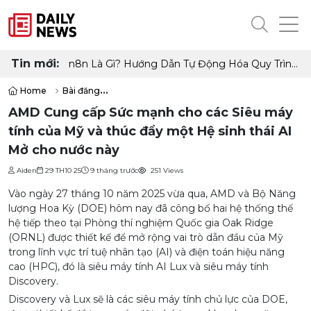
Tin mới:
n8n Là Gì? Hướng Dẫn Tự Động Hóa Quy Trình
Làm Việc Không Cần Code
Home
Bài đăng
AMD Cung cấp Sức mạnh cho các Siêu máy tính của Mỹ và thúc đẩy m
AMD Cung cấp Sức mạnh cho các Siêu máy
tính của Mỹ và thúc đẩy một Hệ sinh thái AI
Mở cho nước này
Aiden
29 TH10 25
9 tháng trước
251 Views
Vào ngày 27 tháng 10 năm 2025 vừa qua, AMD và Bộ Năng
lượng Hoa Kỳ (DOE) hôm nay đã công bố hai hệ thống thế
hệ tiếp theo tại Phòng thí nghiệm Quốc gia Oak Ridge
(ORNL) được thiết kế để mở rộng vai trò dẫn đầu của Mỹ
trong lĩnh vực trí tuệ nhân tạo (AI) và điện toán hiệu năng
cao (HPC), đó là siêu máy tính AI Lux và siêu máy tính
Discovery.
Discovery và Lux sẽ là các siêu máy tính chủ lực của DOE,