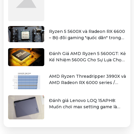
Ryzen 5 5600X và Radeon RX 6600
– Bộ đôi gaming "quốc dân" trong
tầm giá hơn 12 triệu
Đánh Giá AMD Ryzen 5 5600GT: Kẻ
Kế Nhiệm 5600G Cho Sự Lựa Chọn
Kinh Tế
AMD Ryzen Threadripper 3990X và
AMD Radeon RX 6000 series /
Radeon PRO W6000 series –
combo kiếm cơm cho người dùng
Đánh giá Lenovo LOQ 15APH8:
làm đồ hoạ chuyên nghiệp
Muốn chơi max setting game là
điều không hề khó!