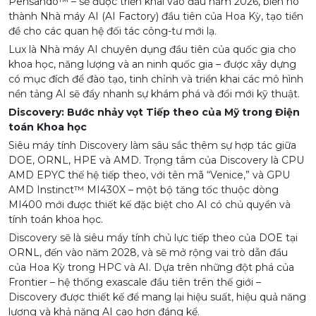
Pensando™ – sẽ được triển khai vào đầu năm 2026, biến nó
thành Nhà máy AI (AI Factory) đầu tiên của Hoa Kỳ, tạo tiền
đề cho các quan hệ đối tác công-tư mới lạ.
Lux là Nhà máy AI chuyên dụng đầu tiên của quốc gia cho
khoa học, năng lượng và an ninh quốc gia – được xây dựng
có mục đích để đào tạo, tinh chỉnh và triển khai các mô hình
nền tảng AI sẽ đẩy nhanh sự khám phá và đổi mới kỹ thuật.
Discovery: Bước nhảy vọt Tiếp theo của Mỹ trong Điện
toán Khoa học
Siêu máy tính Discovery làm sâu sắc thêm sự hợp tác giữa
DOE, ORNL, HPE và AMD. Trọng tâm của Discovery là CPU
AMD EPYC thế hệ tiếp theo, với tên mã “Venice,” và GPU
AMD Instinct™ MI430X – một bộ tăng tốc thuộc dòng
MI400 mới được thiết kế đặc biệt cho AI có chủ quyền và
tính toán khoa học.
Discovery sẽ là siêu máy tính chủ lực tiếp theo của DOE tại
ORNL, đến vào năm 2028, và sẽ mở rộng vai trò dẫn đầu
của Hoa Kỳ trong HPC và AI. Dựa trên những đột phá của
Frontier – hệ thống exascale đầu tiên trên thế giới –
Discovery được thiết kế để mang lại hiệu suất, hiệu quả năng
lượng và khả năng AI cao hơn đáng kể.