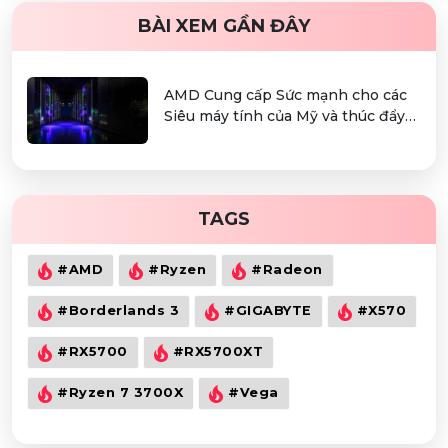
BÀI XEM GẦN ĐÂY
AMD Cung cấp Sức mạnh cho các
Siêu máy tính của Mỹ và thúc đẩy
một Hệ sinh thái AI Mở cho nước
này
TAGS
#AMD
#Ryzen
#Radeon
#Borderlands 3
#GIGABYTE
#X570
#RX5700
#RX5700XT
#Ryzen 7 3700X
#Vega