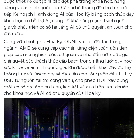
được thiết kế để tạo ra các đột phá trong khoa học, năng
lượng và an ninh quốc gia. Cả hai hệ thống đều hỗ trợ trực
tiếp Kế hoạch Hành động AI của Hoa Kỳ bằng cách thúc đẩy
khoa học có hỗ trợ AI, củng cố khả năng cạnh tranh quốc
gia và phát triển cơ sở hạ tầng AI có chủ quyền, an toàn cho
đất nước.
Cùng với chính phủ Hoa Kỳ, ORNL và các đối tác trong
ngành, AMD sẽ cung cấp các nền tảng điện toán tiên tiến
giúp các nhà nghiên cứu, cơ quan và nhà đổi mới quốc gia
giải quyết các thách thức cấp bách trong năng lượng, y học,
sức khỏe và an ninh quốc gia. Khi được triển khai đầy đủ, hệ
thống Lux và Discovery sẽ đại diện cho tổng vốn đầu tư 1 tỷ
USD từ nguồn tài trợ công và tư, cho phép DOE xây dựng
một cơ sở hạ tầng an toàn, liên kết và dựa trên tiêu chuẩn
cho khoa học và AI có chủ quyền của Hoa Kỳ.