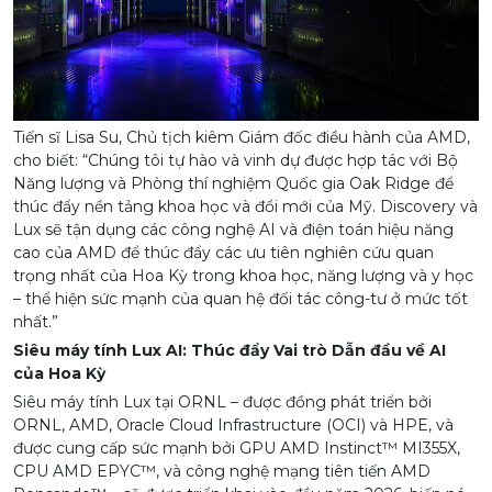
Tiến sĩ Lisa Su, Chủ tịch kiêm Giám đốc điều hành của AMD,
cho biết: “Chúng tôi tự hào và vinh dự được hợp tác với Bộ
Năng lượng và Phòng thí nghiệm Quốc gia Oak Ridge để
thúc đẩy nền tảng khoa học và đổi mới của Mỹ. Discovery và
Lux sẽ tận dụng các công nghệ AI và điện toán hiệu năng
cao của AMD để thúc đẩy các ưu tiên nghiên cứu quan
trọng nhất của Hoa Kỳ trong khoa học, năng lượng và y học
– thể hiện sức mạnh của quan hệ đối tác công-tư ở mức tốt
nhất.”
Siêu máy tính Lux AI: Thúc đẩy Vai trò Dẫn đầu về AI
của Hoa Kỳ
Siêu máy tính Lux tại ORNL – được đồng phát triển bởi
ORNL, AMD, Oracle Cloud Infrastructure (OCI) và HPE, và
được cung cấp sức mạnh bởi GPU AMD Instinct™ MI355X,
CPU AMD EPYC™, và công nghệ mạng tiên tiến AMD