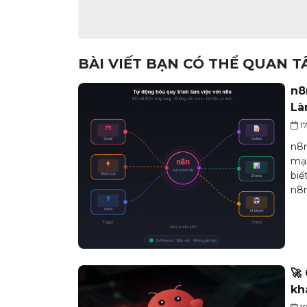
BÀI VIẾT BẠN CÓ THỂ QUAN 
n8
Là
1
n8n
mạn
biế
n8n
🚀
kh