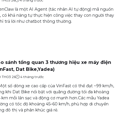
9 TH03 26
4 tháng trước
nClaw là một AI Agent (tác nhân AI tự động) mã nguồn
 có khả năng tự thực hiện công việc thay con người thay
chỉ trả lời như chatbot thông thường.
So sánh tổng quan 3 thương hiệu xe máy điện
inFast, Dat Bike,Yadea)
0 TH03 26
4 tháng trước
Một số dòng xe cao cấp của VinFast có thể đạt ~99 km/h,
ng khi Dat Bike nổi bật với quãng đường tối đa khoảng
 km mỗi lần sạc và động cơ mạnh hơn.Các mẫu Yadea
ờng có tốc độ khoảng 45–60 km/h, phù hợp di chuyển
ng đô thị và phân khúc giá rẻ.