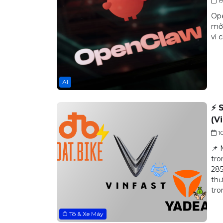
1
Ope
mở,
vì 
AI
⚡ 
(V
1
📌 
tro
285
thư
tro
Ô Tô & Xe Máy