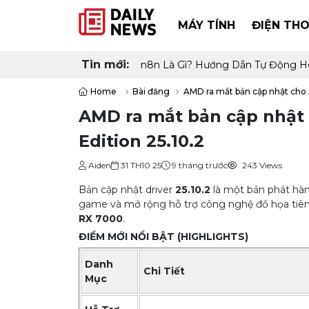
MÁY TÍNH
ĐIỆN THO
Tin mới:
n8n Là Gì? Hướng Dẫn Tự Động H
Home
Bài đăng
AMD ra mắt bản cập nhật cho 
AMD ra mắt bản cập nhật
Edition 25.10.2
Aiden
31 TH10 25
9 tháng trước
243 Views
Bản cập nhật driver
25.10.2
là một bản phát hành
game và mở rộng hỗ trợ công nghệ đồ họa tiên
RX 7000
.
ĐIỂM MỚI NỔI BẬT (HIGHLIGHTS)
Danh
Chi Tiết
Mục