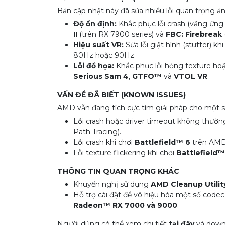
Bản cập nhật này đã sửa nhiều lỗi quan trọng 
Độ ổn định:
Khắc phục lỗi crash (văng ứn
II
(trên RX 7900 series) và
FBC: Firebreak
Hiệu suất VR:
Sửa lỗi giật hình (stutter) k
80Hz hoặc 90Hz.
Lỗi đồ họa:
Khắc phục lỗi hỏng texture hoặc
Serious Sam 4
,
GTFO™
và
VTOL VR
.
VẤN ĐỀ ĐÃ BIẾT (KNOWN ISSUES)
AMD vẫn đang tích cực tìm giải pháp cho một s
Lỗi crash hoặc driver timeout không thườn
Path Tracing).
Lỗi crash khi chơi
Battlefield™ 6
trên AMD
Lỗi texture flickering khi chơi
Battlefield™
THÔNG TIN QUAN TRỌNG KHÁC
Khuyến nghị sử dụng
AMD Cleanup Utilit
Hỗ trợ cài đặt để vô hiệu hóa một số cod
Radeon™ RX 7000 và 9000
.
Người dùng có thể xem chi tiết
tại đây
và down