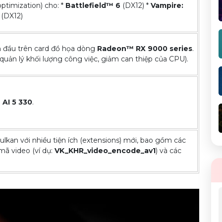
ptimization) cho: *
Battlefield™ 6
(DX12) *
Vampire:
(DX12)
 đầu trên card đồ họa dòng
Radeon™ RX 9000 series
.
uản lý khối lượng công việc, giảm can thiệp của CPU).
AI 5 330
.
lkan với nhiều tiện ích (extensions) mới, bao gồm các
 mã video (ví dụ:
VK_KHR_video_encode_av1
) và các