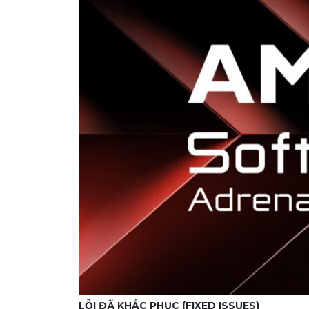
LỖI ĐÃ KHẮC PHỤC (FIXED ISSUES)