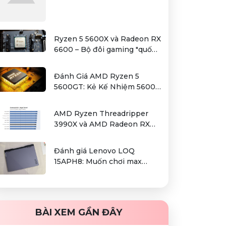
Ryzen 5 5600X và Radeon RX
6600 – Bộ đôi gaming "quốc
dân" trong tầm giá hơn 12
triệu
Đánh Giá AMD Ryzen 5
5600GT: Kẻ Kế Nhiệm 5600G
Cho Sự Lựa Chọn Kinh Tế
AMD Ryzen Threadripper
3990X và AMD Radeon RX
6000 series / Radeon PRO
W6000 series – combo kiếm
Đánh giá Lenovo LOQ
cơm cho người dùng làm đồ
15APH8: Muốn chơi max
hoạ chuyên nghiệp
setting game là điều không
hề khó!
BÀI XEM GẦN ĐÂY