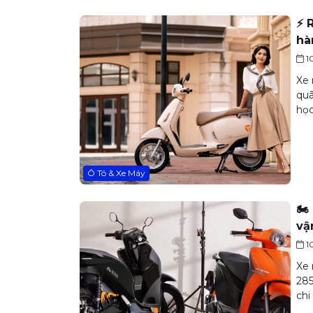
⚡ 
hà
1
Xe 
quã
học
Ô Tô & Xe Máy
🏍
vậ
1
Xe 
285
chi