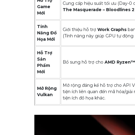
Hỗ Trợ
Cung cấp hiệu suất tối ưu (Day-0 o
Game
The Masquerade – Bloodlines 2
Mới
Tính
Giới thiệu hỗ trợ
Work Graphs
ban
Năng Đồ
(Tính năng này giúp GPU tự động q
Họa Mới
Hỗ Trợ
Sản
Bổ sung hỗ trợ cho
AMD Ryzen™ 
Phẩm
Mới
Mở rộng đáng kể hỗ trợ cho API Vu
Mở Rộng
tiện ích liên quan đến mã hóa/giải
Vulkan
tiện ích đồ họa khác.