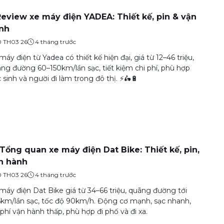
Review xe máy điện YADEA: Thiết kế, pin & vận
nh
0 TH03 26
4 tháng trước
máy điện từ Yadea có thiết kế hiện đại, giá từ 12–46 triệu,
ng đường 60–150km/lần sạc, tiết kiệm chi phí, phù hợp
 sinh và người đi làm trong đô thị. ⚡🛵🔋
️ Tổng quan xe máy điện Dat Bike: Thiết kế, pin,
n hành
0 TH03 26
4 tháng trước
máy điện Dat Bike giá từ 34–66 triệu, quãng đường tới
km/lần sạc, tốc độ 90km/h. Động cơ mạnh, sạc nhanh,
 phí vận hành thấp, phù hợp đi phố và đi xa.