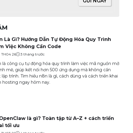
GỬI NGAY
TÂM
n Là Gì? Hướng Dẫn Tự Động Hóa Quy Trình
m Việc Không Cần Code
7 TH04 26
3 tháng trước
 là công cụ tự động hóa quy trình làm việc mã nguồn mở
h mẽ, giúp kết nối hơn 500 ứng dụng mà không cần
t lập trình. Tìm hiểu n8n là gì, cách dùng và cách triển khai
 hosting ngay hôm nay.
 OpenClaw là gì? Toàn tập từ A–Z + cách triển
ai tối ưu