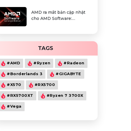
AMD ra mắt bản cập nhật
cho AMD Software:
Adrenalin Edition 25.10.2
TAGS
#AMD
#Ryzen
#Radeon
#Borderlands 3
#GIGABYTE
#X570
#RX5700
#RX5700XT
#Ryzen 7 3700X
#Vega