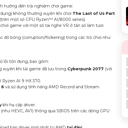
ảnh hưởng đến trải nghiệm chơi game:
g dụng) không thường xuyên khi chơi
The Last of Us Part
(trên một số CPU Ryzen™ AI/8000 series).
hi chơi game với một số tai nghe VR ở tần số làm tươi
 đổ bóng (corruption/flickering) trong các trò chơi như
ố lỗi tồn đọng, bao gồm:
g xuyên khi tải game đã lưu trong
Cyberpunk 2077
(với
 Ryzen AI 9 HX 370.
 6
và sử dụng tính năng AMD Record and Stream.
y
khi hạ cấp driver.
ec (như HEVC, AV1) thông qua SBIOS trên các dòng GPU
load bản driver mới nhất từ AMD
tại đây
!