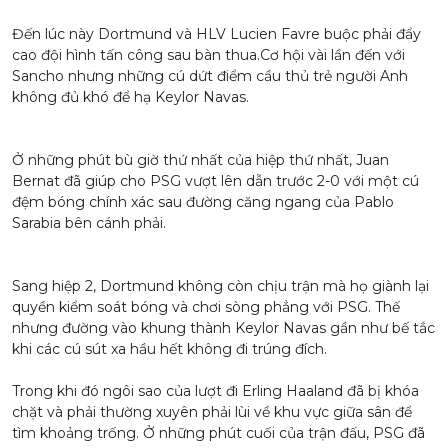
Đến lúc này Dortmund và HLV Lucien Favre buộc phải đẩy
cao đội hình tấn công sau bàn thua.Cơ hội vài lần đến với
Sancho nhưng những cú dứt điểm cầu thủ trẻ người Anh
không đủ khó để hạ Keylor Navas.
Ở những phút bù giờ thứ nhất của hiệp thứ nhất, Juan
Bernat đã giúp cho PSG vượt lên dẫn trước 2-0 với một cú
đệm bóng chính xác sau đường căng ngang của Pablo
Sarabia bên cánh phải.
Sang hiệp 2, Dortmund không còn chịu trận mà họ giành lại
quyền kiểm soát bóng và chơi sòng phẳng với PSG. Thế
nhưng đường vào khung thành Keylor Navas gần như bế tắc
khi các cú sút xa hầu hết không đi trúng đích.
Trong khi đó ngôi sao của lượt đi Erling Haaland đã bị khóa
chặt và phải thường xuyên phải lùi về khu vực giữa sân để
tìm khoảng trống. Ở những phút cuối của trận đấu, PSG đã