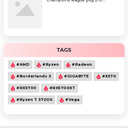
champions league psg 2-0
dortmund: neymar tỏa sáng giúp
psg vào tứ kết
TAGS
#AMD
#Ryzen
#Radeon
#Borderlands 3
#GIGABYTE
#X570
#RX5700
#RX5700XT
#Ryzen 7 3700X
#Vega