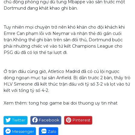
chủ động phòng ngự dù tung Mbappe vào sân trước một
Dortmund đang khát khao ghi bàn.
Tuy nhiên mọi chuyện trở nên khó khăn cho đội khách khi
Emre Can phạm lỗi với Neymar và nhận thẻ đỏ gần cuối
trận.Không thể ghi bàn trên sân đối thủ, Dortmund buộc
phải nhường chiếc vé vào tứ kết Champions League cho
PSG dù đã có lợi thế tại lượt đi.
Ở trận đấu cùng giờ, Atletico Madrid đã có cú lội ngược
dòng ngoạn mục tại sân Anfield. Bị dẫn trước 2 bàn, thầy trò
HLV Simeone đã kết thúc trận đấu với tỷ số 3-2 và lọt vào tứ
kết với tổng tỷ số 4-2.
Xem thêm:
tong hop game bai doi thuong uy tin nhat
Twitter
Facebook
Pinterest
Messenger
Zalo