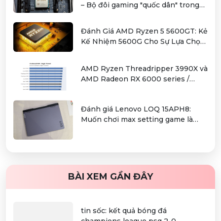
– Bộ đôi gaming "quốc dân" trong
tầm giá hơn 12 triệu
Đánh Giá AMD Ryzen 5 5600GT: Kẻ
Kế Nhiệm 5600G Cho Sự Lựa Chọn
Kinh Tế
AMD Ryzen Threadripper 3990X và
AMD Radeon RX 6000 series /
Radeon PRO W6000 series –
combo kiếm cơm cho người dùng
Đánh giá Lenovo LOQ 15APH8:
làm đồ hoạ chuyên nghiệp
Muốn chơi max setting game là
điều không hề khó!
BÀI XEM GẦN ĐÂY
tin sốc: kết quả bóng đá