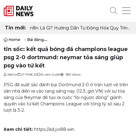
Tin mới:
n8n Là Gì? Hướng Dẫn Tự Động Hóa Quy Trình
Làm Việc Không Cần Code
Home
Bài đăng
tin sốc: kết quả bóng đá champions league psg 2-0 dortmund: ne
tin sốc: kết quả bóng đá champions league
psg 2-0 dortmund: neymar tỏa sáng giúp
psg vào tứ kết
Admin
21 TH06 20
6 năm trước
380 Views
PSG đã xuất sắc đánh bại Dortmund 2-0 ở trận lượt về trên
sân nhà diễn ra vào rạng sáng nay (12.3, giờ VN) với sự tỏa
sáng của Neymar để tạo ra cuộc “lội ngược dòng” giành
quyền vào tứ kết Champions League với tổng tỷ số sau 2
lượt là 3-2.
Xem chi tiết:
https://ad.yo88.win