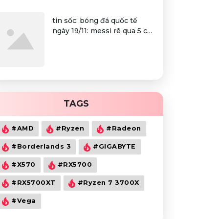
tin sốc: bóng đá quốc tế
ngày 19/11: messi rê qua 5 cầu
thủ, ronaldo thích pogba
TAGS
#AMD
#Ryzen
#Radeon
#Borderlands 3
#GIGABYTE
#X570
#RX5700
#RX5700XT
#Ryzen 7 3700X
#Vega