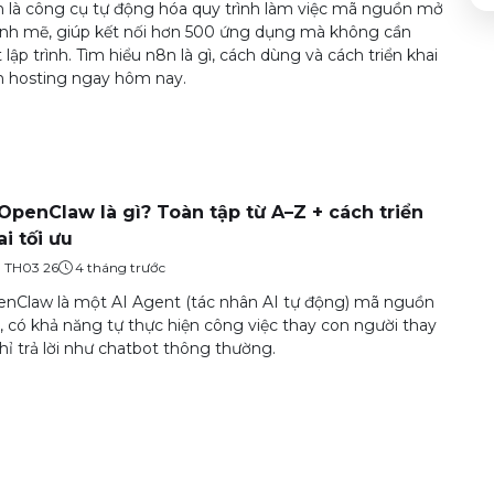
 là công cụ tự động hóa quy trình làm việc mã nguồn mở
h mẽ, giúp kết nối hơn 500 ứng dụng mà không cần
t lập trình. Tìm hiểu n8n là gì, cách dùng và cách triển khai
 hosting ngay hôm nay.
 OpenClaw là gì? Toàn tập từ A–Z + cách triển
ai tối ưu
9 TH03 26
4 tháng trước
nClaw là một AI Agent (tác nhân AI tự động) mã nguồn
 có khả năng tự thực hiện công việc thay con người thay
chỉ trả lời như chatbot thông thường.