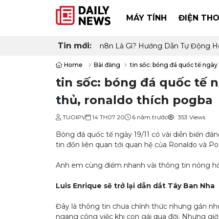
MÁY TÍNH
ĐIỆN THO
Tin mới:
n8n Là Gì? Hướng Dẫn Tự Động H
Home
Bài đăng
tin sốc: bóng đá quốc tế ngày
tin sốc: bóng đá quốc tế 
thủ, ronaldo thích pogba
TUOIPV
14 TH07 20
6 năm trước
353 Views
Bóng đá quốc tế ngày 19/11 có vài diễn biến đá
tin đồn liên quan tới quan hệ của Ronaldo và P
Anh em cùng điểm nhanh vài thông tin nóng hổi
Luis Enrique sẽ trở lại dẫn dắt Tây Ban Nha
Đây là thông tin chưa chính thức nhưng gần như
ngang công việc khi con gái qua đời. Nhưng g