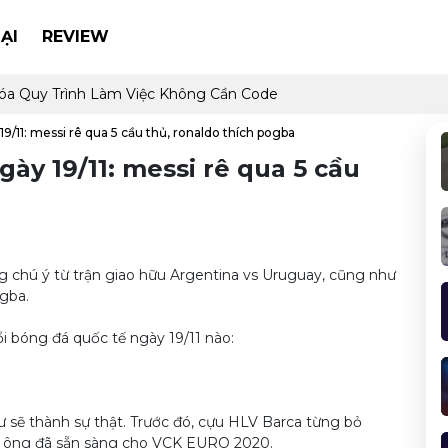
ẠI
REVIEW
óa Quy Trình Làm Việc Không Cần Code
 19/11: messi rê qua 5 cầu thủ, ronaldo thích pogba
ngày 19/11: messi rê qua 5 cầu
ng chú ý từ trận giao hữu Argentina vs Uruguay, cũng như
ogba.
 bóng đá quốc tế ngày 19/11 nào:
 sẽ thành sự thật. Trước đó, cựu HLV Barca từng bỏ
iờ ông đã sẵn sàng cho VCK EURO 2020.