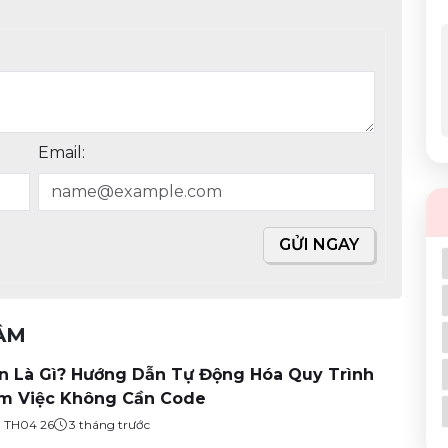
Email:
GỬI NGAY
TÂM
n Là Gì? Hướng Dẫn Tự Động Hóa Quy Trình
m Việc Không Cần Code
7 TH04 26
3 tháng trước