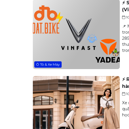
⚡ 
(V
1
📌 
tro
285
thư
tro
Ô Tô & Xe Máy
⚡ 
hà
1
Xe 
quã
học