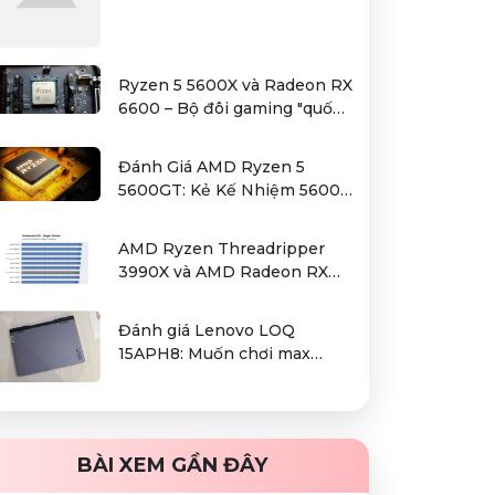
Ryzen 5 5600X và Radeon RX
6600 – Bộ đôi gaming "quốc
dân" trong tầm giá hơn 12
triệu
Đánh Giá AMD Ryzen 5
5600GT: Kẻ Kế Nhiệm 5600G
Cho Sự Lựa Chọn Kinh Tế
AMD Ryzen Threadripper
3990X và AMD Radeon RX
6000 series / Radeon PRO
W6000 series – combo kiếm
Đánh giá Lenovo LOQ
cơm cho người dùng làm đồ
15APH8: Muốn chơi max
hoạ chuyên nghiệp
setting game là điều không
hề khó!
BÀI XEM GẦN ĐÂY