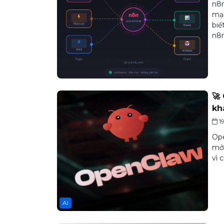
n8n
mạn
biế
n8n
🚀
kh
1
Ope
mở,
vì 
AI