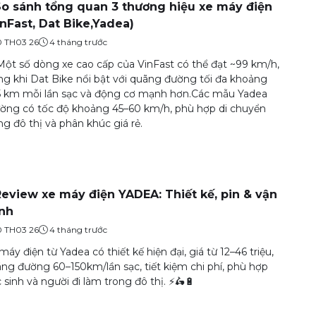
So sánh tổng quan 3 thương hiệu xe máy điện
inFast, Dat Bike,Yadea)
0 TH03 26
4 tháng trước
Một số dòng xe cao cấp của VinFast có thể đạt ~99 km/h,
ng khi Dat Bike nổi bật với quãng đường tối đa khoảng
 km mỗi lần sạc và động cơ mạnh hơn.Các mẫu Yadea
ờng có tốc độ khoảng 45–60 km/h, phù hợp di chuyển
ng đô thị và phân khúc giá rẻ.
Review xe máy điện YADEA: Thiết kế, pin & vận
nh
0 TH03 26
4 tháng trước
máy điện từ Yadea có thiết kế hiện đại, giá từ 12–46 triệu,
ng đường 60–150km/lần sạc, tiết kiệm chi phí, phù hợp
 sinh và người đi làm trong đô thị. ⚡🛵🔋