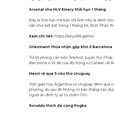
Arsenal cho HLV Emery thời hạn 1 tháng
Đây là thời hạn mà báo chí Anh nêu ra dành cho
vẫn chơi bết bát trong 1 tháng tới, BLĐ Pháo t
Xem chi tiết:
https://ad.yo88.game/
Griezmann thừa nhận gặp khó ở Barcelona
Trả lời phỏng vấn trên Telefoot, tuyển thủ Phá
Barcelona vì lối đá của đội bóng xứ Catalan rất k
Messi rê qua 5 cầu thủ Uruguay
Trận giao hữu Argentina vs Uruguay đêm qua có
phương, dù sau đó không có bàn thắng nào được 
người ấn định tỷ số từ chấm 11m.
Ronaldo thích đá cùng Pogba