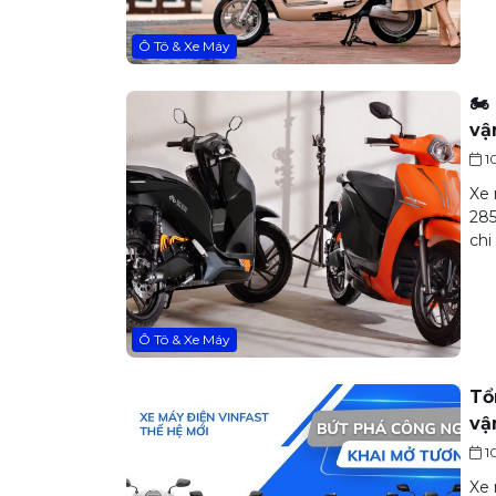
Ô Tô & Xe Máy
🏍
vậ
1
Xe 
285
chi
Ô Tô & Xe Máy
Tổ
vậ
1
Xe 