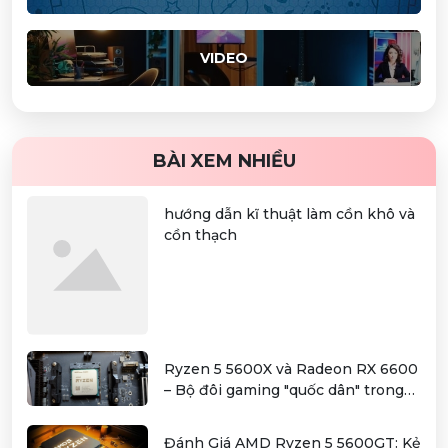
VIDEO
BÀI XEM NHIỀU
hướng dẫn kĩ thuật làm cồn khô và
cồn thạch
Ryzen 5 5600X và Radeon RX 6600
– Bộ đôi gaming "quốc dân" trong
tầm giá hơn 12 triệu
Đánh Giá AMD Ryzen 5 5600GT: Kẻ