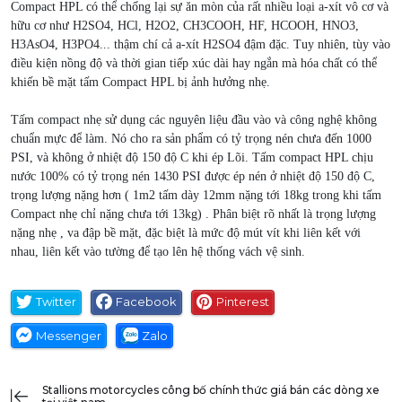
Compact HPL có thể chống lại sự ăn mòn của rất nhiều loại a-xít vô cơ và
hữu cơ như H2SO4, HCl, H2O2, CH3COOH, HF, HCOOH, HNO3,
H3AsO4, H3PO4... thậm chí cả a-xít H2SO4 đậm đặc. Tuy nhiên, tùy vào
điều kiện nồng độ và thời gian tiếp xúc dài hay ngắn mà hóa chất có thể
khiến bề mặt tấm Compact HPL bị ảnh hưởng nhẹ.
Tấm compact nhẹ sử dụng các nguyên liệu đầu vào và công nghệ không
chuẩn mực để làm. Nó cho ra sản phẩm có tỷ trọng nén chưa đến 1000
PSI, và không ở nhiệt độ 150 độ C khi ép Lõi. Tấm compact HPL chịu
nước 100% có tỷ trọng nén 1430 PSI được ép nén ở nhiệt độ 150 độ C,
trọng lượng nặng hơn ( 1m2 tấm dày 12mm nặng tới 18kg trong khi tấm
Compact nhẹ chỉ nặng chưa tới 13kg) . Phân biệt rõ nhất là trọng lượng
nặng nhẹ , va đập bề mặt, đặc biệt là mức độ mút vít khi liên kết với
nhau, liên kết vào tường để tạo lên hệ thống vách vệ sinh.
Twitter
Facebook
Pinterest
Messenger
Zalo
stallions motorcycles công bố chính thức giá bán các dòng xe