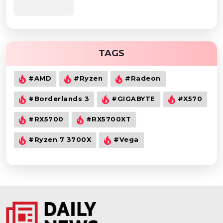
TAGS
#AMD
#Ryzen
#Radeon
#Borderlands 3
#GIGABYTE
#X570
#RX5700
#RX5700XT
#Ryzen 7 3700X
#Vega