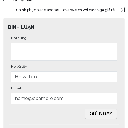
tại việt nam
chinh phục blade and soul, overwatch với card vga giá rẻ
BÌNH LUẬN
Nội dung
Họ và tên
Email:
GỬI NGAY