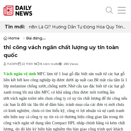
Tin mới:
n8n Là Gì? Hướng Dẫn Tự Động Hóa Quy Trình
Làm Việc Không Cần Code
Home
Bài đăng
thi công vách ngăn chất lượng uy tín toàn quốc
thi công vách ngăn chất lượng uy tín toàn
quốc
TUOIPV
22 TH01 18
8 năm trước
283 Views
Vách ngăn vệ sinh
MFC làm từ 1 loại gỗ đặc biệt sản xuất từ các hạt gỗ
liên kết bởi keo công nghiệp ép được dưới áp suất cao.Bề mặt của tấm là 1
lớp melamine chống xước,chống nước.Nhờ cấu tạo đặc biệt từ các hạt gỗ
xanh trong lõi mà tấm MFC có khả năng chịu được môi trường ẩm
ướt.vách ngăn toilet nên chọn công ty có uy tín chất lượng để thi công nếu
các bạn là đối tác lâu thì sẽ đảm bảo, tránh mua của các đơn vị mới chưa
có kinh nghiệm, chưa có tìm hiểu kỹ, cũng vì lợi nhuận và sự cạnh tranh
nên hiện nay cả công ty uy tín và có thương hiệu cũng gian lận trong thi
công vách ngăn sử dụng tấm Compact HPL nhập chính hãng và kém chất
lượng, do đó khi ký biên bản nghiệm thu bàn giao công trình quý khách