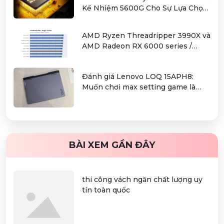
Kế Nhiệm 5600G Cho Sự Lựa Chọn
Kinh Tế
AMD Ryzen Threadripper 3990X và
AMD Radeon RX 6000 series /
Radeon PRO W6000 series –
combo kiếm cơm cho người dùng
Đánh giá Lenovo LOQ 15APH8:
làm đồ hoạ chuyên nghiệp
Muốn chơi max setting game là
điều không hề khó!
BÀI XEM GẦN ĐÂY
thi công vách ngăn chất lượng uy
tín toàn quốc