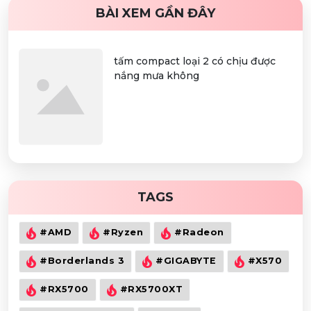
BÀI XEM GẦN ĐÂY
tấm compact loại 2 có chịu được
nắng mưa không
TAGS
#AMD
#Ryzen
#Radeon
#Borderlands 3
#GIGABYTE
#X570
#RX5700
#RX5700XT