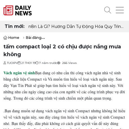
Tin mới:
n8n Là Gì? Hướng Dẫn Tự Động Hóa Quy Trình
Làm Việc Không Cần Code
Home
Bài đăng
tấm compact loại 2 có chịu được nắng mưa không
tấm compact loại 2 có chịu được nắng mưa
không
TUOIPV
21 TH01 19
7 năm trước
266 Views
Vách ngăn vệ sinh
Bạn đang có nhu cầu thi công vách ngăn nhà vệ sinh
bằng chất liệu Compact và Và muốn tìm hiểu về loại vách ngăn này. Sau
đây Vạn Tín Phát sẽ giúp bạn tìm hiểu về loại vách ngăn vệ sinh này. Với
những nhu cầu ngày càng cao của con người về các công trình phục vụ đời
sống. Trong đó các công trình vệ sinh chiếm một phần quan trọng.
.Bạn đang muốn sự dụng vách ngăn vệ sinh Compact nhưng không hề hiều
về về vách ngăn này, sau đây cùng tìm hiểu về vách ngăn vệ sinh Compact
nhé. Bạn thấy đấy, đâu phải không có cách giải quyết vấn đề này đúng