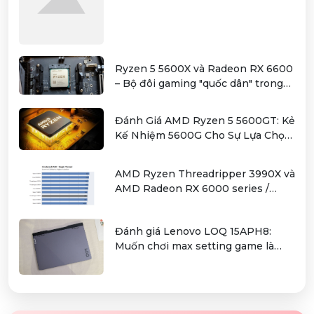
Ryzen 5 5600X và Radeon RX 6600
– Bộ đôi gaming "quốc dân" trong
tầm giá hơn 12 triệu
Đánh Giá AMD Ryzen 5 5600GT: Kẻ
Kế Nhiệm 5600G Cho Sự Lựa Chọn
Kinh Tế
AMD Ryzen Threadripper 3990X và
AMD Radeon RX 6000 series /
Radeon PRO W6000 series –
combo kiếm cơm cho người dùng
Đánh giá Lenovo LOQ 15APH8:
làm đồ hoạ chuyên nghiệp
Muốn chơi max setting game là
điều không hề khó!