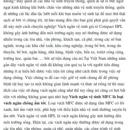
không? Hãy quên đi các nhà vệ sinh truyền thống, quên đi sự oi bức ngột
ngạt kinh khủng khi bước chân vào những nhà vệ sinh truyền thống, quên
đi những cái lắc đầu tặc lưỡi mỗi khi bạn muốn vệ sinh lại để mọi thứ thật
sạch sẽ bời vì chúng tôi, tự hào mang đến cho bạn giải phát giải quyết vấn
đề này một cách chuyên nghiệp! Vách ngăn vệ sinh giá rẻ Compact HPL
không gây ảnh hưởng đến môi trường.ngày nay nó thường được sử dụng
nhiều trong các tòa nhà, văn phòng, khách sạn, cà phê, trong các sở ban
ngành, trong các khu chế xuất, khu công nghiệp, trong bể bơi, trong du
thuyền, bể bơi, ngân hàng, nhà hàng, bệnh viện, bến xe, toilet công cộng,
trường học, quán bar, ... bởi sự tiện dụng của nó.Tại Việt Nam những năm
gần đây vách ngăn vệ sinh đã không còn quá xa lạ với người tiêu dùng
nhưng ít ai hiểu hết được việc tiện lợi cũng như cách thức trong việc sự
dụng chúng. Việc chúng ta đề cao việc giữ vệ sinh chung để đề phòng
bệnh tật hay tạo ra một không gian lành mạnh và thực sự riêng tư thì mục
đích của việc sử dụng vách ngăn cũng như thế tuy rằng nó cũng có hơi bất
Vách ngăn vệ sinh MFC là loại
tiện với những không gian quá nhỏ hẹp.
vách ngăn chống ẩm tốt
. Loại vách MFC được sử dụng tấm MFC có lõi
xanh, hút ẩm vượt trội, phù hợp với điều kiện nhà vệ sinh thường xuyên bị
ẩm ướt. Vách ngăn vệ sinh HPL là vách ngăn không gây ảnh hưởng đến
môi trường sống. Hiện tại, các vách ngăn này thường được sử dụng trong
các tòa nhà, văn phòng, quán cà phê, quán nhậu, các công trình vệ sinh