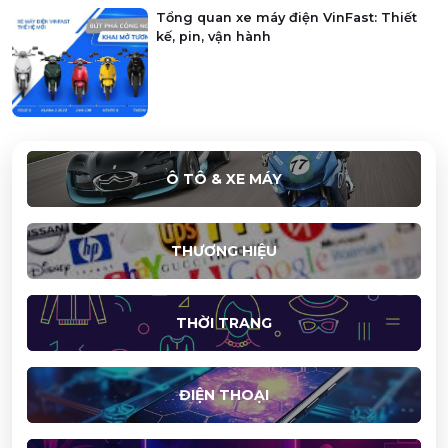
Tổng quan xe máy điện VinFast: Thiết
kế, pin, vận hành
Ô TÔ & XE MÁY
THƯƠNG HIỆU
THỜI TRANG
ĐIỆN THOẠI