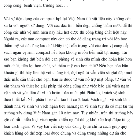
công cộng, bệnh viện, trường học, ...
Với sự tiện dụng của compact hpl tại Việt Nam thì vật liệu này không còn
xa lạ với người sử dụng, Với các đặc tính bền đẹp, chống thấm nước dễ thi
công các nhà vệ sinh hiện nay hầu hết được thi công bằng chất liệu này.
Ngoài ra, các tấm compact này còn có thể dễ dàng trang trí với lớp bọc
thẩm mỹ và dễ dàng lau chùi.Hãy thật cẩn trọng với các đơn vị cung cấp
vách ngăn vệ sinh compact nếu bạn không muốn tiền mất tật mang. Tại
sao bạn không thử biến đổi căn phòng vệ sinh của mình cho hoàn hảo hơn
một chút, tiện lợi hơn chút, và thẩm mỹ cao hơn chút? Nếu bạn còn băn
khoăn gì thì hãy liên hệ với chúng tôi, đội ngũ tư vấn viên sẽ giải đáp mọi
thắc mắc cần thiết cho bạn, bạn sẽ được tư vấn hỗ trợ mặt bằng, tư vấn về
sản phẩm và thiết kế giải pháp thi công cũng như việc báo giá vách ngăn
vệ sinh và yên tâm đi vì nó hoàn toàn miễn phí.Phân loại vách vệ sinh
theo thiết kế .Nếu phân theo cấu tạo thì có 2 loại: Vách ngăn vệ sinh làm
thành nhà vệ sinh và vách ngăn tiểu nam.ngăn vệ sinh tuy đã có mặt tại thị
trường xây dựng Việt Nam gần 10 năm nay. Tuy nhiên, trên thị trường bây
giờ có rất nhiều loại vách ngăn khiến người dùng khó xếp loại được từng
loại vách ngăn. Vì vậy bài viết này của Công ty sẽ chỉ ra cách giúp quý
khách hàng có thể xếp loại được chúng và dùng trong những dự án cho