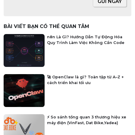
GỬI NGAY
BÀI VIẾT BẠN CÓ THỂ QUAN TÂM
n8n Là Gì? Hướng Dẫn Tự Động Hóa
Quy Trình Làm Việc Không Cần Code
🚀 OpenClaw là gì? Toàn tập từ A–Z +
cách triển khai tối ưu
⚡ So sánh tổng quan 3 thương hiệu xe
máy điện (VinFast, Dat Bike,Yadea)