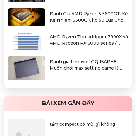
tầm giá hơn 12 triệu
Đánh Giá AMD Ryzen 5 5600GT: Kẻ
Kế Nhiệm 5600G Cho Sự Lựa Chọn
Kinh Tế
AMD Ryzen Threadripper 3990X và
AMD Radeon RX 6000 series /
Radeon PRO W6000 series –
combo kiếm cơm cho người dùng
Đánh giá Lenovo LOQ 15APH8:
làm đồ hoạ chuyên nghiệp
Muốn chơi max setting game là
điều không hề khó!
BÀI XEM GẦN ĐÂY
tấm compact có mùi gì không