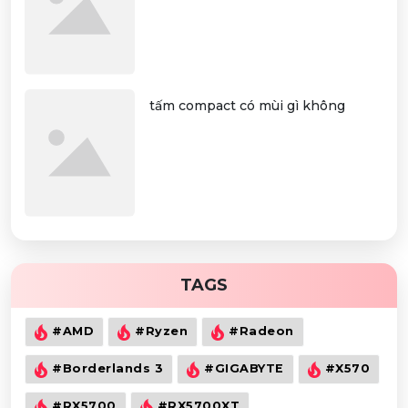
tấm compact có mùi gì không
TAGS
#AMD
#Ryzen
#Radeon
#Borderlands 3
#GIGABYTE
#X570
#RX5700
#RX5700XT