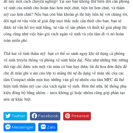
đề này một cách chuyên nghiệp! Tại sao bạn không thử biến đổi căn phòng
vệ sinh của mình cho hoàn hảo hơn một chút, tiện lợi hơn chút, và thẩm
mỹ cao hơn chút? Nếu bạn còn băn khoăn gì thì hãy liên hệ với chúng tôi,
đội ngũ tư vấn viên sẽ giải đáp mọi thắc mắc cần thiết cho bạn, bạn sẽ
được tư vấn hỗ trợ mặt bằng, tư vấn về sản phẩm và thiết kế giải pháp thi
công cũng như việc báo giá vách ngăn vệ sinh và yên tâm đi vì nó hoàn
toàn miễn phí.
Thứ hai về tính thẩm mỹ: bạn có thể so sánh ngay khi sử dụng cả phòng
vệ sinh truyền thống và phòng vệ sinh hiện đại. Nếu như những bức tường
thô ráp chỉ được sơn một vài màu cơ bản hay được lát đá hoa đơn điệu để
che đi màu ghi u ám của lớp xi măng thì sự đa dạng về màu sắc của các
tấm Compact nhẵn mịn hay những vân gỗ tự nhiên của tấm MFC đã thể
hiện tính thẩm mỹ cao của vách ngăn vệ sinh. Hơn thế nữa, hệ thống phụ
kiện đồng bộ bằng nhôm – inox không gỉ hoặc nhôm cũng góp phần tạo
nên sự khác biệt.
Twitter
Facebook
Pinterest
Messenger
Zalo