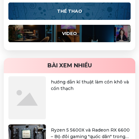
THỂ THAO
VIDEO
BÀI XEM NHIỀU
hướng dẫn kĩ thuật làm cồn khô và
cồn thạch
Ryzen 5 5600X và Radeon RX 6600
– Bộ đôi gaming "quốc dân" trong