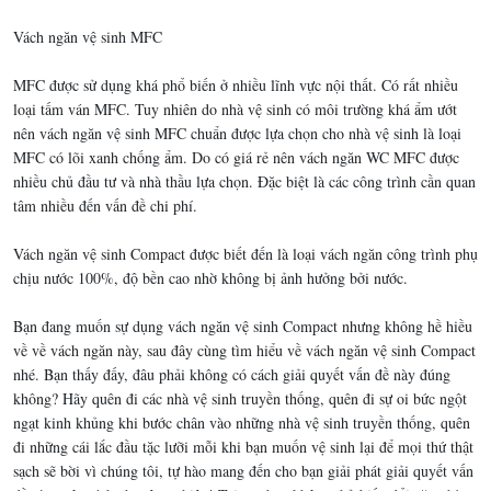
Vách ngăn vệ sinh MFC
MFC được sử dụng khá phổ biến ở nhiều lĩnh vực nội thất. Có rất nhiều
loại tấm ván MFC. Tuy nhiên do nhà vệ sinh có môi trường khá ẩm ướt
nên vách ngăn vệ sinh MFC chuẩn được lựa chọn cho nhà vệ sinh là loại
MFC có lõi xanh chống ẩm. Do có giá rẻ nên vách ngăn WC MFC được
nhiều chủ đầu tư và nhà thầu lựa chọn. Đặc biệt là các công trình cần quan
tâm nhiều đến vấn đề chi phí.
Vách ngăn vệ sinh Compact được biết đến là loại vách ngăn công trình phụ
chịu nước 100%, độ bền cao nhờ không bị ảnh hưởng bởi nước.
Bạn đang muốn sự dụng vách ngăn vệ sinh Compact nhưng không hề hiều
về về vách ngăn này, sau đây cùng tìm hiểu về vách ngăn vệ sinh Compact
nhé. Bạn thấy đấy, đâu phải không có cách giải quyết vấn đề này đúng
không? Hãy quên đi các nhà vệ sinh truyền thống, quên đi sự oi bức ngột
ngạt kinh khủng khi bước chân vào những nhà vệ sinh truyền thống, quên
đi những cái lắc đầu tặc lưỡi mỗi khi bạn muốn vệ sinh lại để mọi thứ thật
sạch sẽ bời vì chúng tôi, tự hào mang đến cho bạn giải phát giải quyết vấn