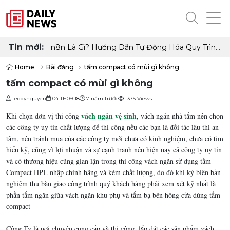
Tin mới:
n8n Là Gì? Hướng Dẫn Tự Động Hóa Quy Trình
Làm Việc Không Cần Code
Home
Bài đăng
tấm compact có mùi gì không
tấm compact có mùi gì không
teddynguyen
04 TH09 18
7 năm trước
375 Views
vách ngăn vệ sinh
Khi chọn đơn vị thi công
, vách ngăn nhà tắm nên chọn
các công ty uy tín chất lượng để thi công nếu các bạn là đối tác lâu thì an
tâm, nên tránh mua của các công ty mới chưa có kinh nghiệm, chưa có tìm
hiểu kỹ, cũng vì lợi nhuận và sự cạnh tranh nên hiện nay cả công ty uy tín
và có thương hiệu cũng gian lận trong thi công vách ngăn sử dụng tấm
Compact HPL nhập chính hãng và kém chất lượng, do đó khi ký biên bản
nghiệm thu bàn giao công trình quý khách hàng phải xem xét kỹ nhất là
phần tấm ngăn giữa vách ngăn khu phụ và tấm bạ bên hông cửa dùng tấm
compact
Công Ty là nơi chuyên cung cấp và thi công, lắp đặt các sản phẩm vách