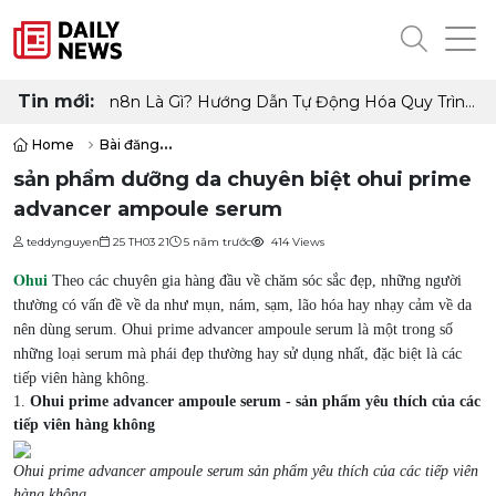
Tin mới:
n8n Là Gì? Hướng Dẫn Tự Động Hóa Quy Trình
Làm Việc Không Cần Code
Home
Bài đăng
sản phẩm dưỡng da chuyên biệt ohui prime advancer ampoule ser
sản phẩm dưỡng da chuyên biệt ohui prime
advancer ampoule serum
teddynguyen
25 TH03 21
5 năm trước
414 Views
Ohui
Theo các chuyên gia hàng đầu về chăm sóc sắc đẹp, những người
thường có vấn đề về da như mụn, nám, sạm, lão hóa hay nhạy cảm về da
nên dùng serum. Ohui prime advancer ampoule serum là một trong số
những loại serum mà phái đẹp thường hay sử dụng nhất, đặc biệt là các
tiếp viên hàng không.
1.
Ohui prime advancer ampoule serum - sản phẩm yêu thích của các
tiếp viên hàng không
Ohui prime advancer ampoule serum sản phẩm yêu thích của các tiếp viên
hàng không