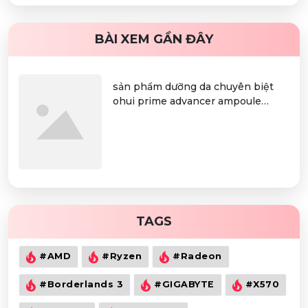
BÀI XEM GẦN ĐÂY
sản phẩm dưỡng da chuyên biệt
ohui prime advancer ampoule
serum
TAGS
#AMD
#Ryzen
#Radeon
#Borderlands 3
#GIGABYTE
#X570