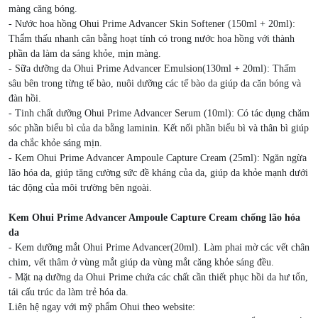
màng căng bóng.
- Nước hoa hồng Ohui Prime Advancer Skin Softener (150ml + 20ml):
Thẩm thấu nhanh cân bằng hoạt tính có trong nước hoa hồng với thành
phần da làm da sáng khỏe, mịn màng.
- Sữa dưỡng da Ohui Prime Advancer Emulsion(130ml + 20ml): Thấm
sâu bên trong từng tế bào, nuôi dưỡng các tế bào da giúp da căn bóng và
đàn hồi.
- Tinh chất dưỡng Ohui Prime Advancer Serum (10ml): Có tác dụng chăm
sóc phần biểu bì của da bằng laminin. Kết nối phần biểu bì và thân bì giúp
da chắc khỏe sáng mịn.
- Kem Ohui Prime Advancer Ampoule Capture Cream (25ml): Ngăn ngừa
lão hóa da, giúp tăng cường sức đề kháng của da, giúp da khỏe mạnh dưới
tác động của môi trường bên ngoài.
Kem Ohui Prime Advancer Ampoule Capture Cream chống lão hóa
da
- Kem dưỡng mắt Ohui Prime Advancer(20ml). Làm phai mờ các vết chân
chim, vết thâm ở vùng mắt giúp da vùng mắt căng khỏe sáng đều.
- Mặt nạ dưỡng da Ohui Prime chứa các chất cần thiết phục hồi da hư tổn,
tái cấu trúc da làm trẻ hóa da.
Liên hệ ngay với mỹ phẩm Ohui theo website: