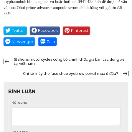
myphamohuichinhhang.net.vn hoặc hotline: 0941 435 435 để được tư vấn
và mua Ohui prime advancer ampoule serum chính hãng với giá ưu đãi
nhất.
Twitter
Facebook
Pinterest
Messenger
Zalo
stallions motorcycles công bố chính thức giá bán các dòng xe
tại việt nam
chì kẻ mày the face shop eyebrow pencil mua ở đâu?
BÌNH LUẬN
Nội dung
Họ và tên