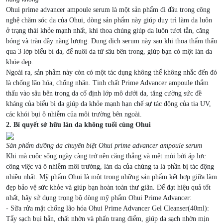
Ohui prime advancer ampoule serum là một sản phẩm đi đầu trong công
nghệ chăm sóc da của Ohui, dòng sản phẩm này giúp duy trì làm da luôn
ở trạng thái khỏe mạnh nhất, khi thoa chúng giúp da luôn tươi tắn, căng
bóng và tràn đầy năng lượng. Dung dịch serum này sau khi thoa thẩm thấu
qua 3 lớp biểu bì da, để nuôi da từ sâu bên trong, giúp bạn có một làn da
khỏe đẹp.
Ngoài ra, sản phẩm này còn có một tác dụng không thể không nhắc đến đó
là chống lão hóa, chống nhăn. Tinh chất Prime Advancer ampoule thẩm
thấu vào sâu bên trong da cố định lớp mô dưới da, tăng cường sức đề
kháng của biểu bì da giúp da khỏe mạnh hạn chế sự tác động của tia UV,
các khói bụi ô nhiễm của môi trường bên ngoài.
2. Bí quyết sở hữu làn da không tuổi cùng Ohui
Sản phẩm dưỡng da chuyên biệt Ohui prime advancer ampoule serum
Khi mà cuộc sống ngày càng trở nên căng thẳng và mệt mỏi bởi áp lực
công việc và ô nhiễm môi trường, làn da của chúng ta là phần bị tác động
nhiều nhất. Mỹ phẩm Ohui là một trong những sản phẩm kết hợp giữa làm
đẹp bảo vệ sức khỏe và giúp bạn hoàn toàn thư giãn. Để đạt hiệu quả tốt
nhất, hãy sử dụng trọng bộ dòng mỹ phẩm Ohui Prime Advancer:
- Sữa rửa mặt chống lão hóa Ohui Prime Advancer Gel Cleanser(40ml):
Tẩy sạch bụi bẩn, chất nhờn và phấn trang điểm, giúp da sạch nhờn mịn