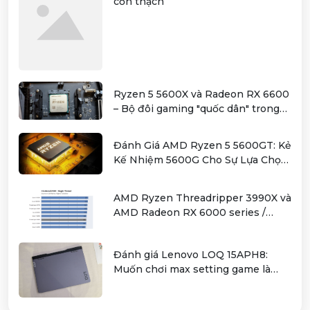
cồn thạch
Ryzen 5 5600X và Radeon RX 6600
– Bộ đôi gaming "quốc dân" trong
tầm giá hơn 12 triệu
Đánh Giá AMD Ryzen 5 5600GT: Kẻ
Kế Nhiệm 5600G Cho Sự Lựa Chọn
Kinh Tế
AMD Ryzen Threadripper 3990X và
AMD Radeon RX 6000 series /
Radeon PRO W6000 series –
combo kiếm cơm cho người dùng
Đánh giá Lenovo LOQ 15APH8:
làm đồ hoạ chuyên nghiệp
Muốn chơi max setting game là
điều không hề khó!