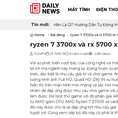
MÁY TÍNH
ĐIỆN THO
Tin mới:
n8n Là Gì? Hướng Dẫn Tự Động H
Home
Bài đăng
ryzen 7 3700x và rx 5700 xt:
ryzen 7 3700x và rx 5700 
TUOIPV
23 TH10 19
6 năm trước
408 Views
Với sự phát triển vượt bậc của công nghệ và 
lợi ích mà ngành này mang lại. Đứng trước sự p
triển, đặc biệt là nhu cầu giải trí và chơi game
lượng hình ảnh Full HD, Quad HD (2K) thì xu hướ
hiển thị trên màn hình mịn màng và sắc nét ma
nhiên để đáp ứng được nhu cầu chơi game với đ
làm được. Để test thử game với độ phân giải 4K
từ AMD gồm CPU AMD Ryzen 7 3700X và card 
đôi này được cho là sẽ đáp ứng tốt nhu cầu giải
tuyệt vời. Cùng xem tiếp bộ đôi này có phải là