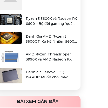
Ryzen 5 5600X và Radeon RX
6600 – Bộ đôi gaming "quốc
dân" trong tầm giá hơn 12
triệu
Đánh Giá AMD Ryzen 5
5600GT: Kẻ Kế Nhiệm 5600G
Cho Sự Lựa Chọn Kinh Tế
AMD Ryzen Threadripper
3990X và AMD Radeon RX
6000 series / Radeon PRO
W6000 series – combo kiếm
Đánh giá Lenovo LOQ
cơm cho người dùng làm đồ
15APH8: Muốn chơi max
hoạ chuyên nghiệp
setting game là điều không
hề khó!
BÀI XEM GẦN ĐÂY