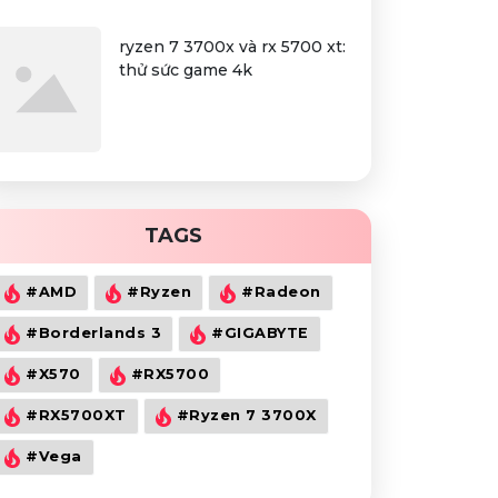
ryzen 7 3700x và rx 5700 xt:
thử sức game 4k
TAGS
#AMD
#Ryzen
#Radeon
#Borderlands 3
#GIGABYTE
#X570
#RX5700
#RX5700XT
#Ryzen 7 3700X
#Vega