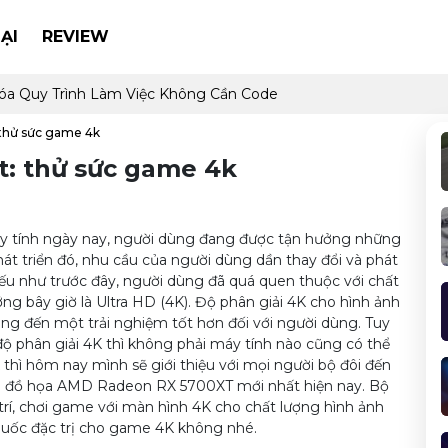
ẠI
REVIEW
óa Quy Trình Làm Việc Không Cần Code
 thử sức game 4k
xt: thử sức game 4k
máy tính ngày nay, người dùng đang được tận hưởng những
hát triển đó, nhu cầu của người dùng dần thay đổi và phát
. Nếu như trước đây, người dùng đã quá quen thuộc với chất
ng bây giờ là Ultra HD (4K). Độ phân giải 4K cho hình ảnh
ng đến một trải nghiệm tốt hơn đối với người dùng. Tuy
ộ phân giải 4K thì không phải máy tính nào cũng có thể
 thì hôm nay mình sẽ giới thiệu với mọi người bộ đôi đến
đồ họa AMD Radeon RX 5700XT mới nhất hiện nay. Bộ
 trí, chơi game với màn hình 4K cho chất lượng hình ảnh
 thuốc đặc trị cho game 4K không nhé.