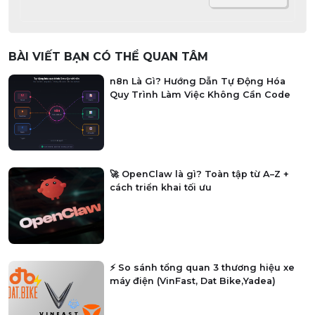
BÀI VIẾT BẠN CÓ THỂ QUAN TÂM
n8n Là Gì? Hướng Dẫn Tự Động Hóa
Quy Trình Làm Việc Không Cần Code
🚀 OpenClaw là gì? Toàn tập từ A–Z +
cách triển khai tối ưu
⚡ So sánh tổng quan 3 thương hiệu xe
máy điện (VinFast, Dat Bike,Yadea)