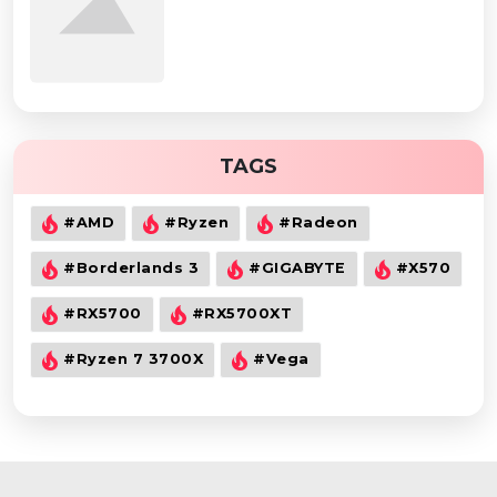
TAGS
#AMD
#Ryzen
#Radeon
#Borderlands 3
#GIGABYTE
#X570
#RX5700
#RX5700XT
#Ryzen 7 3700X
#Vega