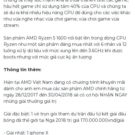
chúng ta thấy sức mạnh khá là thừa thải khi test các game,
hầu hết game chỉ sử dụng tầm 40% của CPU và chúng ta
sẽ dư ra khá nhiều hiệu năng CPU để dùng cho các việc khác
như vừa nghe nhạc vừa chơi game, vừa chơi game vừa
stream.
Sản phẩm AMD Ryzen 5 1600 nổi bật lên trong dòng CPU
Ryzen như một sản phẩm đáng mua nhất với 6 nhân và 12
luồng xử lý dữ liệu với mức xung lên đến 3.6GHz khi được
boots nhưng với mức giá cực kỳ ấn tượng
Thông tin thêm:
Hiện tại AMD Việt Nam đang có chương trình khuyến mãi
dành cho anh em mua các sản phẩm AMD chính hãng từ
ngày 28/12/2017 đến 30/04/2018 sẽ có cơ hội NHẬN NGAY
những giải thưởng giá trị:
Giải đặc biệt: 1 vé trọn gói tham dự trận đấu tứ kết giải đấu
bóng đá thế giới tại Nga 2018 trị giá 170.000.000vnđ/giải
- Giải nhất: 1 iphone X