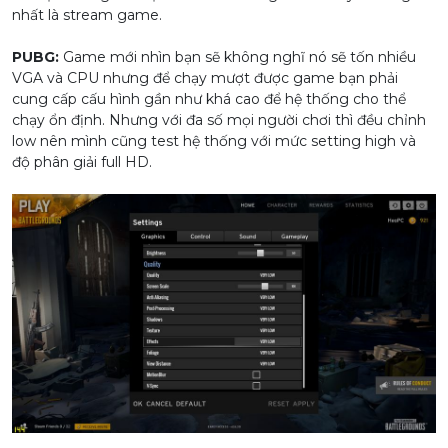
nhất là stream game.
PUBG:
Game mới nhìn bạn sẽ không nghĩ nó sẽ tốn nhiều
VGA và CPU nhưng để chạy mượt được game bạn phải
cung cấp cấu hình gần như khá cao để hệ thống cho thể
chạy ổn định. Nhưng với đa số mọi người chơi thì đều chỉnh
low nên mình cũng test hệ thống với mức setting high và
độ phân giải full HD.