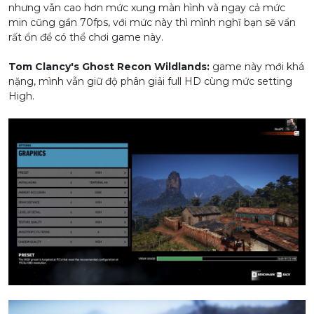
nhưng vẫn cao hơn mức xung màn hình và ngay cả mức
min cũng gần 70fps, với mức này thì mình nghĩ bạn sẽ vẩn
rất ổn để có thể chơi game này.
Tom Clancy's Ghost Recon Wildlands:
game này mới khá
nặng, mình vẫn giữ độ phân giải full HD cùng mức setting
High.