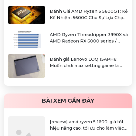
tầm giá hơn 12 triệu
Đánh Giá AMD Ryzen 5 5600GT: Kẻ
Kế Nhiệm 5600G Cho Sự Lựa Chọn
Kinh Tế
AMD Ryzen Threadripper 3990X và
AMD Radeon RX 6000 series /
Radeon PRO W6000 series –
combo kiếm cơm cho người dùng
Đánh giá Lenovo LOQ 15APH8:
làm đồ hoạ chuyên nghiệp
Muốn chơi max setting game là
điều không hề khó!
BÀI XEM GẦN ĐÂY
[review] amd ryzen 5 1600: giá tốt,
hiệu năng cao, tối ưu cho làm việc
và gaming