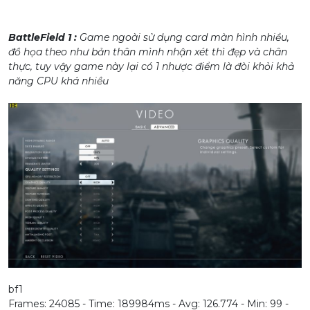
BattleField 1 :
Game ngoài sử dụng card màn hình nhiều,
đồ họa theo như bản thân mình nhận xét thì đẹp và chân
thực, tuy vậy game này lại có 1 nhược điểm là đòi khỏi khả
năng CPU khá nhiều
bf1
Frames: 24085 - Time: 189984ms - Avg: 126.774 - Min: 99 -