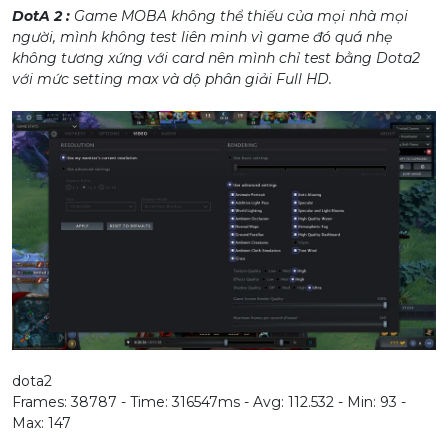
DotA 2 :
Game MOBA không thể thiếu của mọi nhà mọi
người, mình không test liên minh vì game đó quá nhẹ
không tương xứng với card nên mình chỉ test bằng Dota2
với mức setting max và dộ phân giải Full HD.
dota2
Frames: 38787 - Time: 316547ms - Avg: 112.532 - Min: 93 -
Max: 147