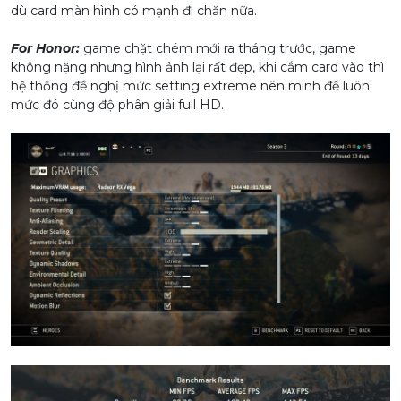
dù card màn hình có mạnh đi chăn nữa.
For Honor:
game chặt chém mới ra tháng trước, game
không nặng nhưng hình ảnh lại rất đẹp, khi cắm card vào thì
hệ thống đề nghị mức setting extreme nên mình để luôn
mức đó cùng độ phân giải full HD.