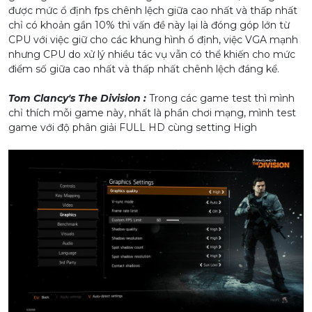
được mức ổ định fps chênh lệch giữa cao nhất và thấp nhất
chỉ có khoản gần 10% thì vấn đề này lại là đóng góp lớn từ
CPU với việc giữ cho các khung hình ổ định, việc VGA mạnh
nhưng CPU do xử lý nhiều tác vụ vẫn có thể khiến cho mức
điểm số giữa cao nhất và thấp nhất chênh lệch đáng kể.
Tom Clancy's The Division :
Trong các game test thì mình
chỉ thích mỗi game này, nhất là phần chơi mạng, mình test
game với độ phân giải FULL HD cùng setting High