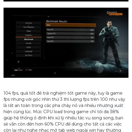
104 fps, quá tốt để trải nghiệm tốt game này, tuy là game
fps nhưng với góc nhìn thứ 3 thì lượng fps trên 100 như vậy
là rất an toàn trong các pha cháy nổ và nhiều nhường xuất
hiện cùng lúc. Mức CPU load trong game chỉ tối đa 38%
giúp hệ thống ổ định khi xử lý nhiều tác vụ song song, bạn
sẽ vẫn còn đến hơn 60% CPU để dùng cho tất cả các việc
còn lại như nghe nhạc mở tab web ngoài win hay thường