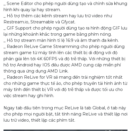
_ Scene Editor cho phép người dùng tạo và chỉnh sửa khung
hình khi quay lại hay stream.
_ Hỗ trợ thêm các kênh stream hay lưu trữ video như
Restream.io, Streamable và Gfycat.
_ GIF Support cho phép người dùng tạo ra hình động GIF lưu
lại những khoảnh khắc trong game bằng phím nóng.
_ Hỗ trợ stream màn hình tỉ lệ 16:9 và âm thanh đa kênh.
_ Radeon ReLive Game Streamming cho phép người dùng
stream game từ máy tính lên các thiết bị di động với độ
phân giải lên tới 4K 60FPS và độ trễ thấp. Với những thiết bị
hỗ trợ Android hay IOS đều được AMD cung cấp miễn phí
thông qua ứng dụng AMD Link.
_ Radeon ReLive for VR sẽ mang đến trải nghiệm tốt nhất
cho những game thực tế ảo, cho phép truyền tải hình ảnh từ
máy tính đến thiết bị VR với độ trễ thấp và được tối ưu cho
việc stream hay ghi hình.
Ngay tab đầu tiên trong mục ReLive là tab Global, ở tab này
cho phép mọi người bật, tắt tính năng ReLive và thiết lập nơi
lưu trữ video, thiết lập các phím tắt.