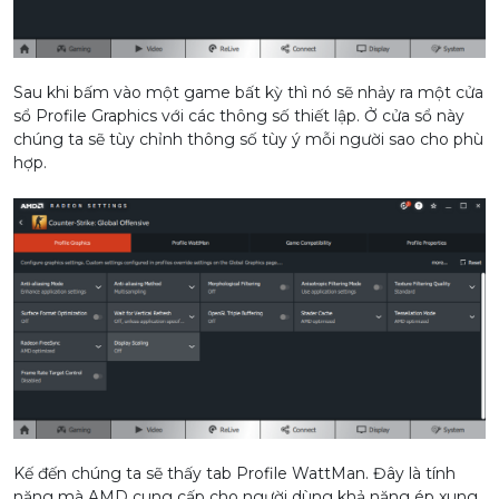
Sau khi bấm vào một game bất kỳ thì nó sẽ nhảy ra một cửa
sổ Profile Graphics với các thông số thiết lập. Ở cửa sổ này
chúng ta sẽ tùy chỉnh thông số tùy ý mỗi người sao cho phù
hợp.
Kế đến chúng ta sẽ thấy tab Profile WattMan. Đây là tính
năng mà AMD cung cấp cho người dùng khả năng ép xung