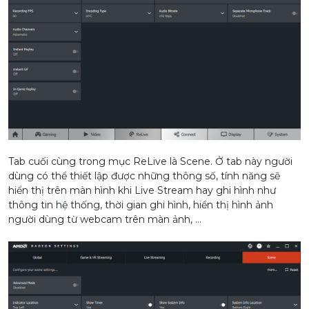
Tab cuối cùng trong mục ReLive là Scene. Ở tab này người
dùng có thể thiết lập được những thông số, tính năng sẽ
hiển thị trên màn hình khi Live Stream hay ghi hình như
thông tin hệ thống, thời gian ghi hình, hiển thị hình ảnh
người dùng từ webcam trên màn ảnh, …