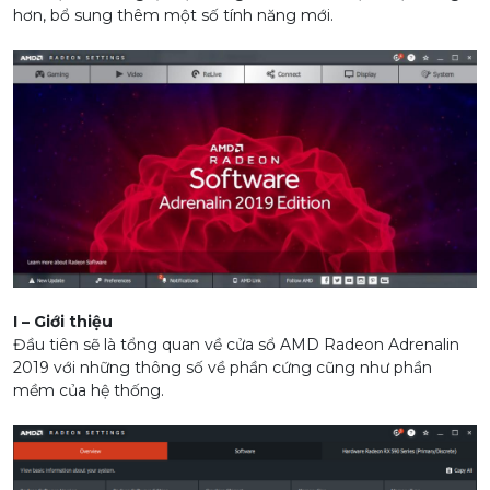
hơn, bổ sung thêm một số tính năng mới.
I
–
Giới thiệu
Đầu tiên sẽ là tổng quan về cửa sổ AMD Radeon Adrenalin
2019 với những thông số về phần cứng cũng như phần
mềm của hệ thống.