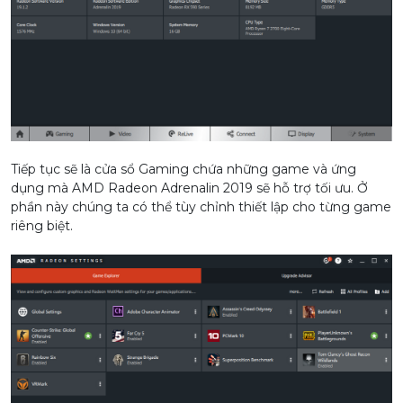
Tiếp tục sẽ là cửa sổ Gaming chứa những game và ứng
dụng mà AMD Radeon Adrenalin 2019 sẽ hỗ trợ tối ưu. Ở
phần này chúng ta có thể tùy chỉnh thiết lập cho từng game
riêng biệt.