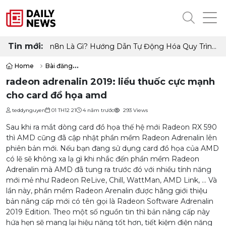
Tin mới:
🚀 OpenClaw là gì? Toàn tập từ A–Z + cách triển
khai tối ưu
Home
Bài đăng
radeon adrenalin 2019: liều thuốc cực mạnh cho card đồ họa amd
radeon adrenalin 2019: liều thuốc cực mạnh
cho card đồ họa amd
teddynguyen
01 TH12 21
4 năm trước
293 Views
Sau khi ra mắt dòng card đồ họa thế hệ mới Radeon RX 590
thì AMD cũng đã cập nhật phần mềm Radeon Adrenalin lên
phiên bản mới. Nếu bạn đang sử dụng card đồ họa của AMD
có lẽ sẽ không xa lạ gì khi nhắc đến phần mềm Radeon
Adrenalin mà AMD đã tung ra trước đó với nhiều tính năng
mới mẻ như Radeon ReLive, Chill, WattMan, AMD Link, … Và
lần này, phần mềm Radeon Arenalin được hãng giới thiệu
bản nâng cấp mới có tên gọi là Radeon Software Adrenalin
2019 Edition. Theo một số nguồn tin thì bản nâng cấp này
hứa hẹn sẽ mang lại hiệu năng tốt hơn, tiết kiệm điện năng