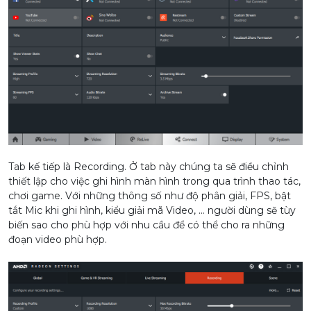
Tab kế tiếp là Recording. Ở tab này chúng ta sẽ điều chỉnh
thiết lập cho việc ghi hình màn hình trong qua trình thao tác,
chơi game. Với những thông số như độ phân giải, FPS, bật
tắt Mic khi ghi hình, kiểu giải mã Video, … người dùng sẽ tùy
biến sao cho phù hợp với nhu cầu để có thể cho ra những
đoạn video phù hợp.