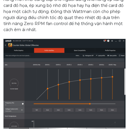
card đồ họa, ép xung bộ nhớ đồ họa hay hạ điện thế card đồ
họa một cách tự động. Đồng thời Wattman còn cho phép
người dùng điều chỉnh tốc độ quạt theo nhiệt độ dựa trên
tính năng Zero RPM fan control để hệ thống vận hành một
cách êm ái nhất.