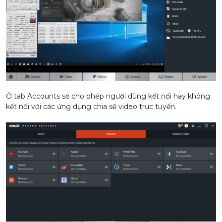
Ở tab Accounts sẽ cho phép người dùng kết nối hay không
kết nối với các ứng dụng chia sẽ video trực tuyến.