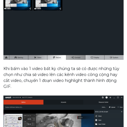
Khi bấm vào 1 video bất kỳ chúng ta sẽ có được những tùy
chọn như chia sẽ video lên các kênh video công cộng hay
cắt video, chuyển 1 đoạn video highlight thành hình động
GIF.