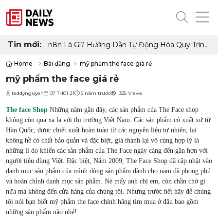
Tin mới:
n8n Là Gì? Hướng Dẫn Tự Động Hóa Quy Trình
Làm Việc Không Cần Code
Home
Bài đăng
mỹ phẩm the face giá rẻ
mỹ phẩm the face giá rẻ
teddynguyen
07 TH01 21
5 năm trước
335 Views
The face Shop
Những năm gần đây, các sản phẩm của The Face shop
không còn qua xa lạ với thị trường Việt Nam. Các sản phẩm có xuất xứ từ
Hàn Quốc, được chiết xuất hoàn toàn từ các nguyên liệu tự nhiên, lại
không hề có chất bảo quản và đặc biệt, giá thành lại vô cùng hợp lý là
những lí do khiến các sản phẩm của The Face ngày càng đến gần hơn với
người tiêu dùng Việt. Đặc biệt, Năm 2009, The Face Shop đã cập nhật vào
danh mục sản phẩm của mình dòng sản phẩm dành cho nam đã phong phú
và hoàn chỉnh danh mục sản phẩm. Nè mấy anh chị em, còn chần chờ gì
nữa mà không đến cửa hàng của chúng tôi. Nhưng trước hết hãy để chúng
tôi nói bạn biết mỹ phẩm the face chính hãng tìm mua ở đâu bao gồm
những sản phẩm nào nhé!