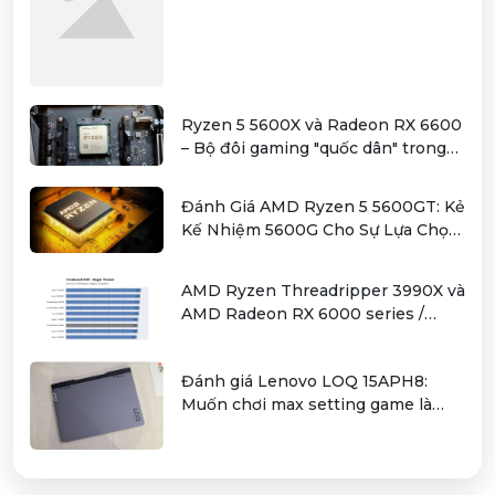
Ryzen 5 5600X và Radeon RX 6600
– Bộ đôi gaming "quốc dân" trong
tầm giá hơn 12 triệu
Đánh Giá AMD Ryzen 5 5600GT: Kẻ
Kế Nhiệm 5600G Cho Sự Lựa Chọn
Kinh Tế
AMD Ryzen Threadripper 3990X và
AMD Radeon RX 6000 series /
Radeon PRO W6000 series –
combo kiếm cơm cho người dùng
Đánh giá Lenovo LOQ 15APH8:
làm đồ hoạ chuyên nghiệp
Muốn chơi max setting game là
điều không hề khó!