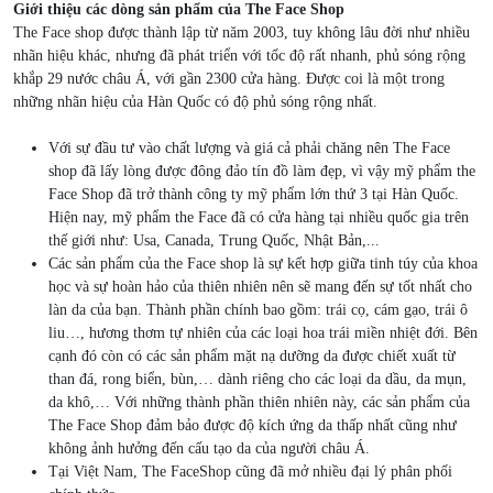
Giới thiệu các dòng sản phẩm của The Face Shop
The Face shop được thành lập từ năm 2003, tuy không lâu đời như nhiều
nhãn hiệu khác, nhưng đã phát triển với tốc độ rất nhanh, phủ sóng rộng
khắp 29 nước châu Á, với gần 2300 cửa hàng. Được coi là một trong
những nhãn hiệu của Hàn Quốc có độ phủ sóng rộng nhất.
Với sự đầu tư vào chất lượng và giá cả phải chăng nên The Face
shop đã lấy lòng được đông đảo tín đồ làm đẹp, vì vậy mỹ phẩm the
Face Shop đã trở thành công ty mỹ phẩm lớn thứ 3 tại Hàn Quốc.
Hiện nay, mỹ phẩm the Face đã có cửa hàng tại nhiều quốc gia trên
thế giới như: Usa, Canada, Trung Quốc, Nhật Bản,...
Các sản phẩm của the Face shop là sự kết hợp giữa tinh túy của khoa
học và sự hoàn hảo của thiên nhiên nên sẽ mang đến sự tốt nhất cho
làn da của bạn. Thành phần chính bao gồm: trái cọ, cám gạo, trái ô
liu…, hương thơm tự nhiên của các loại hoa trái miền nhiệt đới. Bên
cạnh đó còn có các sản phẩm mặt nạ dưỡng da được chiết xuất từ
than đá, rong biển, bùn,… dành riêng cho các loại da dầu, da mụn,
da khô,… Với những thành phần thiên nhiên này, các sản phẩm của
The Face Shop đảm bảo được độ kích ứng da thấp nhất cũng như
không ảnh hưởng đến cấu tạo da của người châu Á.
Tại Việt Nam, The FaceShop cũng đã mở nhiều đại lý phân phối