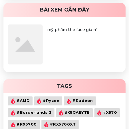
BÀI XEM GẦN ĐÂY
mỹ phẩm the face giá rẻ
TAGS
#AMD
#Ryzen
#Radeon
#Borderlands 3
#GIGABYTE
#X570
#RX5700
#RX5700XT