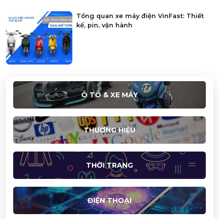
Tổng quan xe máy điện VinFast: Thiết
kế, pin, vận hành
Ô TÔ & XE MÁY
THƯƠNG HIỆU
THỜI TRANG
ĐIỆN THOẠI