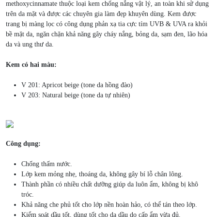
methoxycinnamate thuộc loại kem chống nắng vật lý, an toàn khi sử dụng
trên da mặt và được các chuyên gia làm đẹp khuyên dùng. Kem được
trang bị màng lọc có công dụng phản xạ tia cực tím UVB & UVA ra khỏi
bề mặt da, ngăn chặn khả năng gây cháy nắng, bỏng da, sạm đen, lão hóa
da và ung thư da.
Kem có hai màu:
V 201: Apricot beige (tone da hồng đào)
V 203: Natural beige (tone da tự nhiên)
Công dụng:
Chống thấm nước.
Lớp kem mỏng nhẹ, thoáng da, không gây bí lỗ chân lông.
Thành phần có nhiều chất dưỡng giúp da luôn ẩm, không bị khô
tróc.
Khả năng che phủ tốt cho lớp nền hoàn hảo, có thể tán theo lớp.
Kiểm soát dầu tốt, dùng tốt cho da dầu do cấp ẩm vừa đủ.