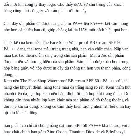
đổi mới khi công ty thay logo. Cho thấy được sự chú trọng của khách
hàng cũng như công ty vào sản phẩm tối ưu này.
Gần đây sản phẩm đã được nâng cấp từ PA++ lên PA+++, kết cấu mỏng
nhẹ hơn cả phiên ban cũ, giúp chống lại tia UAV một cách hiệu quả hơn.
Thiết kế của kem nền The Face Shop Waterproof BB Cream SPF 50
PA+++ dạng chai tone màu trắng trang nhã, nắp vặn chắc chắn. Nắp vặn
màu bạc tạo thêm điểm sang trọng cho sản phẩm. Mặt trước sản phẩm
được in tên và thương hiệu của sản phẩm. Sản phẩm được bào bọc trong
hộp bằng giấy, vỏ hộp được in đầy đủ thông tin hơn với thành phần, công
dụng,…
Kem nền The Face Shop Waterproof BB cream SPF 50+ PA+++ có khả
năng che khuyết điểm, nâng tone màu da trắng sáng rõ rệt. Kem thấm hút
nhanh trên da, tạo lớp kem nền bám dính tốt phù hợp khi trang điểm. Do
không cần thoa nhiều lớp kem khác nên sản phẩm có độ thông thoáng và
dịu nhẹ khi sử dụng, không có cảm thấy hiện tượng nhờn rít, bết dính hay
bịt kín lỗ chân lông.
Sản phẩm có chỉ số chống nắng đạt mức SPF 50 PA+++ khá là cao, với 3
hoạt chất chính bao gồm Zinc Oxide, Titanium Dioxide và Ethylhexyl