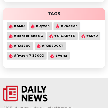
TAGS
#AMD
#Ryzen
#Radeon
#Borderlands 3
#GIGABYTE
#X570
#RX5700
#RX5700XT
#Ryzen 7 3700X
#Vega
©2021
daily.seowebmaker.com
. All rights reserved