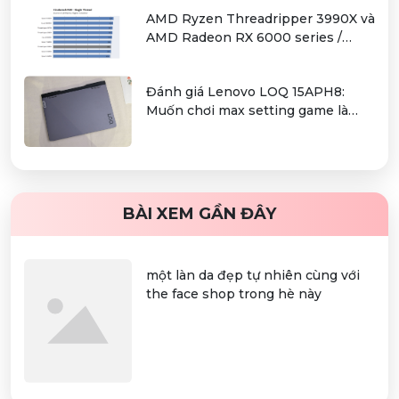
AMD Ryzen Threadripper 3990X và
AMD Radeon RX 6000 series /
Radeon PRO W6000 series –
combo kiếm cơm cho người dùng
Đánh giá Lenovo LOQ 15APH8:
làm đồ hoạ chuyên nghiệp
Muốn chơi max setting game là
điều không hề khó!
BÀI XEM GẦN ĐÂY
một làn da đẹp tự nhiên cùng với
the face shop trong hè này