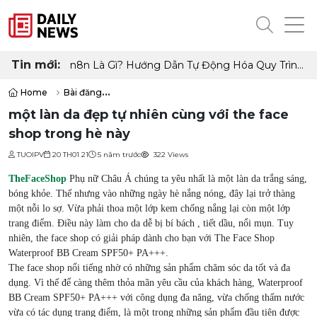
Tin mới:
n8n Là Gì? Hướng Dẫn Tự Động Hóa Quy Trình
Làm Việc Không Cần Code
Home
Bài đăng
một làn da đẹp tự nhiên cùng với the face shop trong hè này
một làn da đẹp tự nhiên cùng với the face
shop trong hè này
TUOIPV
20 TH01 21
5 năm trước
322 Views
TheFaceShop
Phụ nữ Châu Á chúng ta yêu nhất là một làn da trắng sáng,
bóng khỏe. Thế nhưng vào những ngày hè nắng nóng, đây lại trở thàng
một nỗi lo sợ. Vừa phải thoa một lớp kem chống nắng lại còn một lớp
trang điểm. Điều này làm cho da dễ bị bí bách , tiết dầu, nổi mụn. Tuy
nhiên, the face shop có giải pháp dành cho bạn với The Face Shop
Waterproof BB Cream SPF50+ PA+++.
The face shop nổi tiếng nhờ có những sản phẩm chăm sóc da tốt và đa
dụng. Vì thế để càng thêm thỏa mãn yêu cầu của khách hàng, Waterproof
BB Cream SPF50+ PA+++ với công dụng đa năng, vừa chống thấm nước
vừa có tác dụng trang điểm, là một trong những sản phẩm đầu tiên được