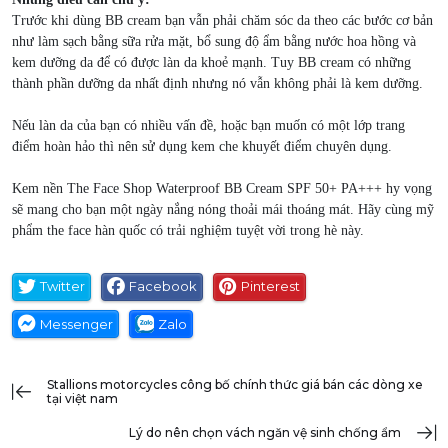
Trước khi dùng BB cream bạn vẫn phải chăm sóc da theo các bước cơ bản
như làm sạch bằng sữa rửa mặt, bổ sung độ ẩm bằng nước hoa hồng và
kem dưỡng da để có được làn da khoẻ mạnh. Tuy BB cream có những
thành phần dưỡng da nhất định nhưng nó vẫn không phải là kem dưỡng.
Nếu làn da của bạn có nhiều vấn đề, hoặc bạn muốn có một lớp trang
điểm hoàn hảo thì nên sử dụng kem che khuyết điểm chuyên dụng.
Kem nền The Face Shop Waterproof BB Cream SPF 50+ PA+++ hy vọng
sẽ mang cho bạn một ngày nắng nóng thoải mái thoáng mát. Hãy cùng mỹ
phẩm the face hàn quốc có trải nghiệm tuyệt vời trong hè này.
Twitter
Facebook
Pinterest
Messenger
Zalo
stallions motorcycles công bố chính thức giá bán các dòng xe
tại việt nam
lý do nên chọn vách ngăn vệ sinh chống ẩm