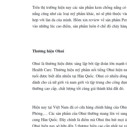
Trên thị trường hiện nay các sản phẩm kem chống nắng có
nắng cũng như các loại mỹ phẩm khác, nó sẽ phù thuộc v
hợp với làn da của mình. Hôm xin review về sản phẩm Perf
vào những lúc cao điểm, sản phẩm luôn ở chế độ cháy hàn
Thương hiệu Ohui
Ohui là thương hiệu được sáng lập bởi tập đoàn lớn mạnh
Health Care. Thương hiệu mỹ phẩm nổi tiếng Ohui hiện na
tuổi được biết đến nhiều tại Hàn Quốc. Ohui có nhiều dò
dành cho cả nữ giới và nam giới và tập trung cho công dụ
thường cao cấp, chất lượng tốt cùng giá thành khá đắt đỏ.
Hiện nay tại Việt Nam đã có cửa hàng chính hãng của Ohu
Phòng,… Các sản phẩm của Ohui thường mang lên vẻ sang 
cung Hàn Quốc. Đây chính là điểm mà Ohui thu hút mọi 
Ohui hiện nay sở hữu đến 3 thương hiệu cao cấp nhất tại 