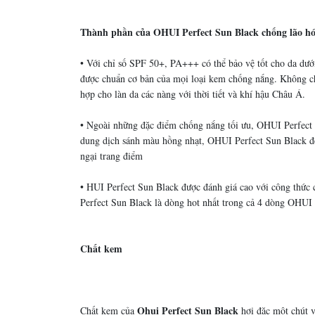
Thành phần của OHUI Perfect Sun Black chống lão hó
• Với chỉ số SPF 50+, PA+++ có thể bảo vệ tốt cho da dư
được chuẩn cơ bản của mọi loại kem chống nắng. Không ch
hợp cho làn da các nàng với thời tiết và khí hậu Châu Á.
• Ngoài những đặc điểm chống nắng tối ưu, OHUI Perfect 
dung dịch sánh màu hồng nhạt, OHUI Perfect Sun Black đe
ngại trang điểm
• HUI Perfect Sun Black được đánh giá cao với công thức 
Perfect Sun Black là dòng hot nhất trong cả 4 dòng OHUI 
Chất kem
Ohui Perfect Sun Black
Chất kem của
hơi đặc một chút v