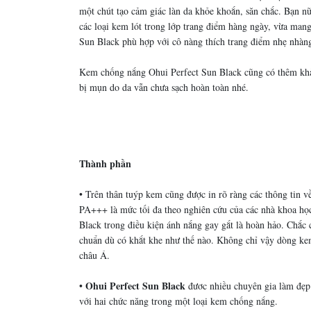
một chút tạo cảm giác làn da khỏe khoắn, săn chắc. Bạn n
các loại kem lót trong lớp trang điểm hàng ngày, vừa mang 
Sun Black phù hợp với cô nàng thích trang điểm nhẹ nhàng
Kem chống nắng Ohui Perfect Sun Black cũng có thêm khả 
bị mụn do da vẫn chưa sạch hoàn toàn nhé.
Thành phần
• Trên thân tuýp kem cũng được in rõ ràng các thông tin 
PA+++ là mức tối đa theo nghiên cứu của các nhà khoa học
Black trong điều kiện ánh nắng gay gắt là hoàn hảo. Chắ
chuẩn dù có khắt khe như thế nào. Không chỉ vậy dòng ke
châu Á.
Ohui Perfect Sun Black
•
đươc nhiều chuyên gia làm đẹp 
với hai chức năng trong một loại kem chống nắng.