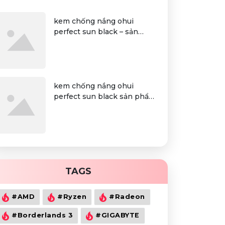
kem chống nắng ohui
perfect sun black – sản
phẩm không thiếu của mọi
chị em
kem chống nắng ohui
perfect sun black sản phẩm
không thiếu của mọi chị em
TAGS
#AMD
#Ryzen
#Radeon
#Borderlands 3
#GIGABYTE