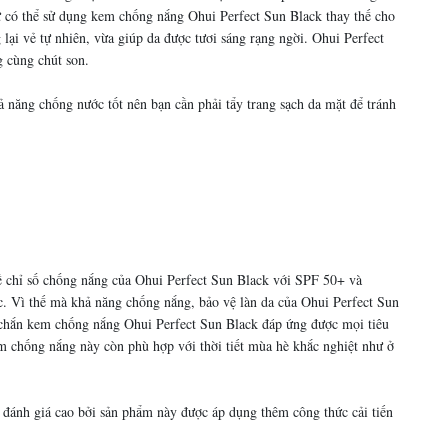
ữ có thể sử dụng kem chống nắng Ohui Perfect Sun Black thay thế cho
lại vẻ tự nhiên, vừa giúp da được tươi sáng rạng ngời. Ohui Perfect
 cùng chút son.
năng chống nước tốt nên bạn cần phải tẩy trang sạch da mặt để tránh
về chỉ số chống nắng của Ohui Perfect Sun Black với SPF 50+ và
. Vì thế mà khả năng chống nắng, bảo vệ làn da của Ohui Perfect Sun
c chắn kem chống nắng Ohui Perfect Sun Black đáp ứng được mọi tiêu
m chống nắng này còn phù hợp với thời tiết mùa hè khắc nghiệt như ở
đánh giá cao bởi sản phẩm này được áp dụng thêm công thức cải tiến