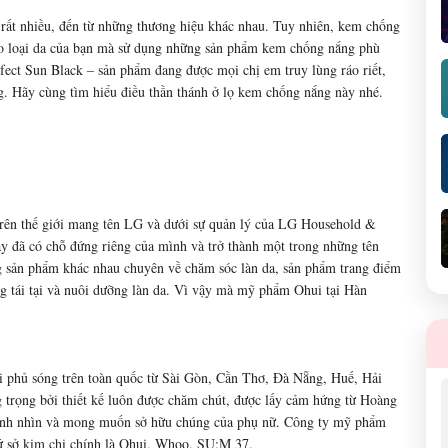
 rất nhiều, đến từ những thương hiệu khác nhau. Tuy nhiên, kem chống
ào loại da của bạn mà sử dụng những sản phẩm kem chống nắng phù
ect Sun Black – sản phẩm đang được mọi chị em truy lùng ráo riết,
g. Hãy cùng tìm hiểu điều thần thánh ở lọ kem chống nắng này nhé.
 trên thế giới mang tên LG và dưới sự quản lý của LG Household &
y đã có chỗ đứng riêng của mình và trở thành một trong những tên
ng sản phẩm khác nhau chuyên về chăm sóc làn da, sản phẩm trang điểm
ng tái tại và nuôi dưỡng làn da. Vì vậy mà mỹ phẩm Ohui tại Hàn
i phủ sóng trên toàn quốc từ Sài Gòn, Cần Thơ, Đà Nẵng, Huế, Hải
trọng bởi thiết kế luôn được chăm chút, được lấy cảm hứng từ Hoàng
ánh nhìn và mong muốn sở hữu chúng của phụ nữ. Công ty mỹ phẩm
xứ sở kim chi chính là Ohui, Whoo, SU:M 37.