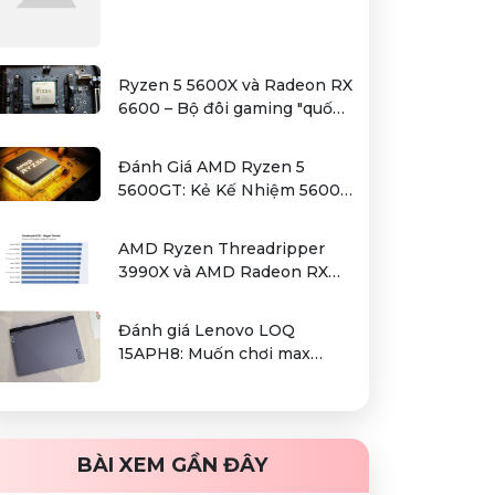
Ryzen 5 5600X và Radeon RX
6600 – Bộ đôi gaming "quốc
dân" trong tầm giá hơn 12
triệu
Đánh Giá AMD Ryzen 5
5600GT: Kẻ Kế Nhiệm 5600G
Cho Sự Lựa Chọn Kinh Tế
AMD Ryzen Threadripper
3990X và AMD Radeon RX
6000 series / Radeon PRO
W6000 series – combo kiếm
Đánh giá Lenovo LOQ
cơm cho người dùng làm đồ
15APH8: Muốn chơi max
hoạ chuyên nghiệp
setting game là điều không
hề khó!
BÀI XEM GẦN ĐÂY