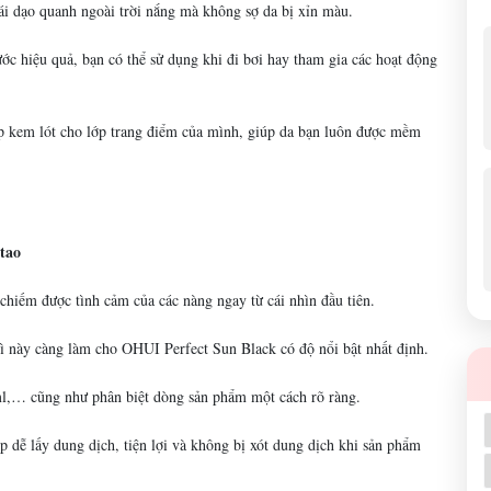
ái dạo quanh ngoài trời nắng mà không sợ da bị xỉn màu.
 hiệu quả, bạn có thể sử dụng khi đi bơi hay tham gia các hoạt động
p kem lót cho lớp trang điểm của mình, giúp da bạn luôn được mềm
tao
chiếm được tình cảm của các nàng ngay từ cái nhìn đầu tiên.
bì này càng làm cho OHUI Perfect Sun Black có độ nổi bật nhất định.
0ml,… cũng như phân biệt dòng sản phẩm một cách rõ ràng.
p dễ lấy dung dịch, tiện lợi và không bị xót dung dịch khi sản phẩm