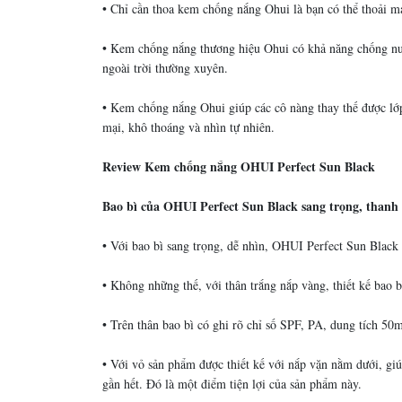
• Chỉ cần thoa kem chống nắng Ohui là bạn có thể thoải m
• Kem chống nắng thương hiệu Ohui có khả năng chống nước
ngoài trời thường xuyên.
• Kem chống nắng Ohui giúp các cô nàng thay thế được lớ
mại, khô thoáng và nhìn tự nhiên.
Review Kem chống nắng OHUI Perfect Sun Black
Bao bì của OHUI Perfect Sun Black sang trọng, thanh 
• Với bao bì sang trọng, dễ nhìn, OHUI Perfect Sun Black 
• Không những thế, với thân trắng nắp vàng, thiết kế bao 
• Trên thân bao bì có ghi rõ chỉ số SPF, PA, dung tích 5
• Với vỏ sản phẩm được thiết kế với nắp vặn nằm dưới, giú
gần hết. Đó là một điểm tiện lợi của sản phẩm này.