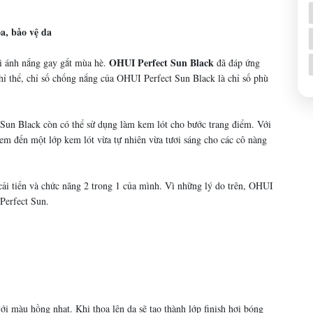
a, bảo vệ da
OHUI Perfect Sun Black
ới ánh nắng gay gắt mùa hè.
đã đáp ứng
ỉ thể, chỉ số chống nắng của OHUI Perfect Sun Black là chỉ số phù
Sun Black còn có thể sử dụng làm kem lót cho bước trang điểm. Với
m đến một lớp kem lót vừa tự nhiên vừa tươi sáng cho các cô nàng
cải tiến và chức năng 2 trong 1 của mình. Vì những lý do trên, OHUI
Perfect Sun.
ới màu hồng nhạt. Khi thoa lên da sẽ tạo thành lớp finish hơi bóng