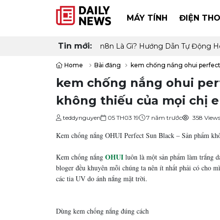
MÁY TÍNH
ĐIỆN THO
Tin mới:
n8n Là Gì? Hướng Dẫn Tự Động H
Home
Bài đăng
kem chống nắng ohui perfect 
kem chống nắng ohui perf
không thiếu của mọi chị 
teddynguyen
05 TH03 19
7 năm trước
358 View
Kem chống nắng OHUI Perfect Sun Black – Sản phẩm khô
OHUI
Kem chống nắng
luôn là một sản phẩm làm trắng da
bloger đều khuyên mỗi chúng ta nên ít nhất phải có cho mì
các tia UV do ánh nắng mặt trời.
Dùng kem chống nắng đúng cách