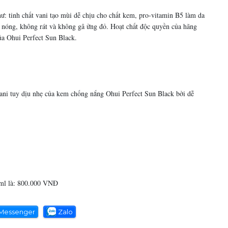
ư: tinh chất vani tạo mùi dễ chịu cho chất kem, pro-vitamin B5 làm da
g nóng, không rát và không gâ ửng đỏ. Hoạt chất độc quyền của hãng
a Ohui Perfect Sun Black.
ani tuy dịu nhẹ của kem chống nắng Ohui Perfect Sun Black bởi dễ
0ml là: 800.000 VNĐ
Messenger
Zalo