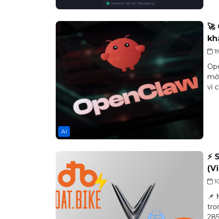
🚀
kh
1
Ope
mở,
vì 
AI
⚡ 
(V
1
📌 
tro
285