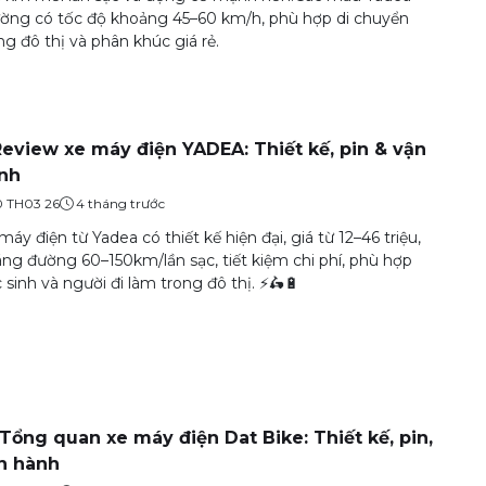
ờng có tốc độ khoảng 45–60 km/h, phù hợp di chuyển
ng đô thị và phân khúc giá rẻ.
Review xe máy điện YADEA: Thiết kế, pin & vận
nh
0 TH03 26
4 tháng trước
máy điện từ Yadea có thiết kế hiện đại, giá từ 12–46 triệu,
ng đường 60–150km/lần sạc, tiết kiệm chi phí, phù hợp
 sinh và người đi làm trong đô thị. ⚡🛵🔋
️ Tổng quan xe máy điện Dat Bike: Thiết kế, pin,
n hành