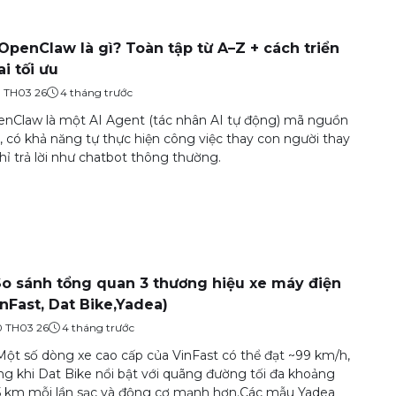
 OpenClaw là gì? Toàn tập từ A–Z + cách triển
ai tối ưu
9 TH03 26
4 tháng trước
nClaw là một AI Agent (tác nhân AI tự động) mã nguồn
 có khả năng tự thực hiện công việc thay con người thay
chỉ trả lời như chatbot thông thường.
So sánh tổng quan 3 thương hiệu xe máy điện
inFast, Dat Bike,Yadea)
0 TH03 26
4 tháng trước
Một số dòng xe cao cấp của VinFast có thể đạt ~99 km/h,
ng khi Dat Bike nổi bật với quãng đường tối đa khoảng
 km mỗi lần sạc và động cơ mạnh hơn.Các mẫu Yadea