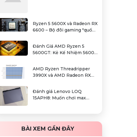
Ryzen 5 5600X và Radeon RX
6600 – Bộ đôi gaming "quốc
dân" trong tầm giá hơn 12
triệu
Đánh Giá AMD Ryzen 5
5600GT: Kẻ Kế Nhiệm 5600G
Cho Sự Lựa Chọn Kinh Tế
AMD Ryzen Threadripper
3990X và AMD Radeon RX
6000 series / Radeon PRO
W6000 series – combo kiếm
Đánh giá Lenovo LOQ
cơm cho người dùng làm đồ
15APH8: Muốn chơi max
hoạ chuyên nghiệp
setting game là điều không
hề khó!
BÀI XEM GẦN ĐÂY