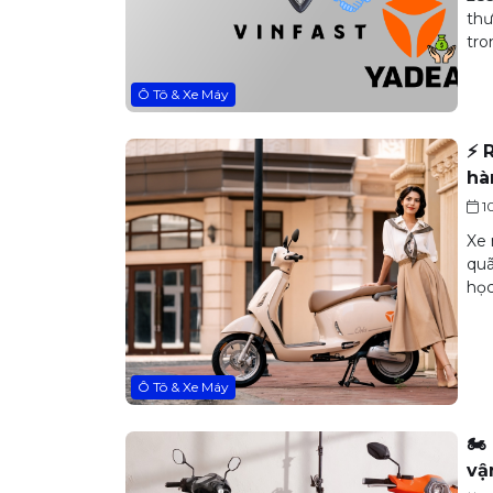
thư
tro
Ô Tô & Xe Máy
⚡ 
hà
1
Xe 
quã
học
Ô Tô & Xe Máy
🏍
vậ