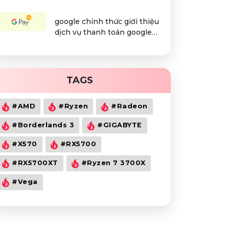
google chính thức giới thiệu
dịch vụ thanh toán google
pay trên toàn cầu
TAGS
#AMD
#Ryzen
#Radeon
#Borderlands 3
#GIGABYTE
#X570
#RX5700
#RX5700XT
#Ryzen 7 3700X
#Vega