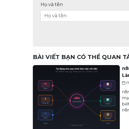
Họ và tên
BÀI VIẾT BẠN CÓ THỂ QUAN 
n8
Là
1
n8n
mạn
biế
n8n