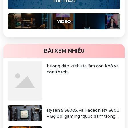
THỂ THAO
VIDEO
BÀI XEM NHIỀU
hướng dẫn kĩ thuật làm cồn khô và
cồn thạch
Ryzen 5 5600X và Radeon RX 6600
– Bộ đôi gaming "quốc dân" trong
tầm giá hơn 12 triệu