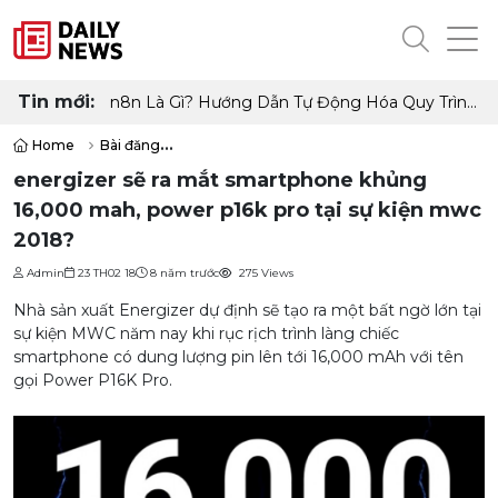
Tin mới:
n8n Là Gì? Hướng Dẫn Tự Động Hóa Quy Trình
Làm Việc Không Cần Code
Home
Bài đăng
energizer sẽ ra mắt smartphone khủng 16,000 mah, power p16k pro 
energizer sẽ ra mắt smartphone khủng
16,000 mah, power p16k pro tại sự kiện mwc
2018?
Admin
23 TH02 18
8 năm trước
275 Views
Nhà sản xuất Energizer dự định sẽ tạo ra một bất ngờ lớn tại
sự kiện MWC năm nay khi rục rịch trình làng chiếc
smartphone có dung lượng pin lên tới 16,000 mAh với tên
gọi Power P16K Pro.