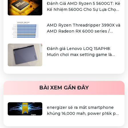
Đánh Giá AMD Ryzen 5 5600GT: Kẻ
Kế Nhiệm 5600G Cho Sự Lựa Chọn
Kinh Tế
AMD Ryzen Threadripper 3990X và
AMD Radeon RX 6000 series /
Radeon PRO W6000 series –
combo kiếm cơm cho người dùng
Đánh giá Lenovo LOQ 15APH8:
làm đồ hoạ chuyên nghiệp
Muốn chơi max setting game là
điều không hề khó!
BÀI XEM GẦN ĐÂY
energizer sẽ ra mắt smartphone
khủng 16,000 mah, power p16k pro
tại sự kiện mwc 2018?