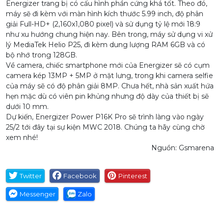
Energizer trang bị có cấu hình phần cứng khá tốt. Theo đó,
máy sẽ đi kèm với màn hình kích thước 5.99 inch, độ phân
giải Full-HD+ (2,160x1,080 pixel) và sử dụng tỷ lệ mới 18:9
như xu hướng chung hiện nay. Bên trong, máy sử dụng vi xử
lý MediaTek Helio P25, đi kèm dung lượng RAM 6GB và có
bộ nhớ trong 128GB.
Về camera, chiếc smartphone mới của Energizer sẽ có cụm
camera kép 13MP + 5MP ở mặt lưng, trong khi camera selfie
của máy sẽ có độ phân giải 8MP. Chưa hết, nhà sản xuất hứa
hẹn mặc dù có viên pin khủng nhưng độ dày của thiết bị sẽ
dưới 10 mm.
Dự kiến, Energizer Power P16K Pro sẽ trình làng vào ngày
25/2 tới đây tại sự kiện MWC 2018. Chúng ta hãy cùng chờ
xem nhé!
Nguồn:
Gsmarena
Twitter
Facebook
Pinterest
Messenger
Zalo