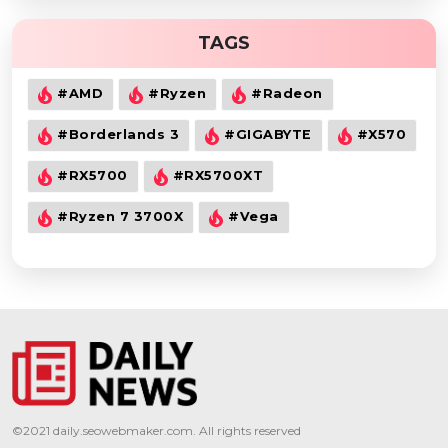
TAGS
#AMD
#Ryzen
#Radeon
#Borderlands 3
#GIGABYTE
#X570
#RX5700
#RX5700XT
#Ryzen 7 3700X
#Vega
©2021
daily.seowebmaker.com
. All rights reserved