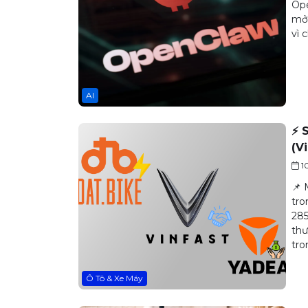
Ope
mở,
vì 
AI
⚡ 
(V
1
📌 
tro
285
thư
tro
Ô Tô & Xe Máy