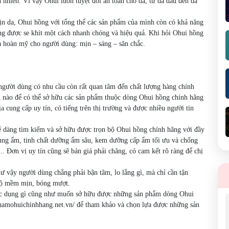
nhiên. Vì vậy Ohui luôn tuyệt đối an toàn cho da, từ da dầu đến da
 da, Ohui hồng với tổng thể các sản phẩm của mình còn có khả năng
cũng được se khít một cách nhanh chóng và hiệu quả. Khi hỏi Ohui hồng
 da hoàn mỹ cho người dùng: mịn – sáng – săn chắc.
gười dùng có nhu cầu còn rất quan tâm đến chất lượng hàng chính
 nào để có thể sở hữu các sản phẩm thuộc dòng Ohui hồng chính hãng
a cung cấp uy tín, có tiếng trên thị trường và được nhiều người tin
ễ dàng tìm kiếm và sở hữu được trọn bộ Ohui hồng chính hãng với đầy
ung ẩm, tinh chất dưỡng ẩm sâu, kem dưỡng cấp ẩm tối ưu và chống
.. Đơn vị uy tín cũng sẽ bán giá phải chăng, có cam kết rõ ràng để chị
 vậy người dùng chẳng phải bận tâm, lo lắng gì, mà chỉ cần tận
 độ mềm mịn, bóng mượt.
ác dụng gì cũng như muốn sở hữu được những sản phẩm dòng Ohui
phamohuichinhhang.net.vn/ để tham khảo và chọn lựa được những sản