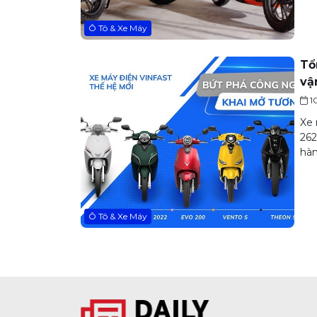
Ô Tô & Xe Máy
Tổ
vậ
1
Xe 
262
hàn
Ô Tô & Xe Máy