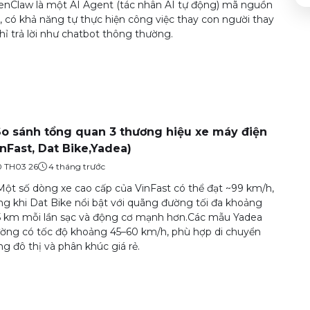
nClaw là một AI Agent (tác nhân AI tự động) mã nguồn
 có khả năng tự thực hiện công việc thay con người thay
chỉ trả lời như chatbot thông thường.
So sánh tổng quan 3 thương hiệu xe máy điện
inFast, Dat Bike,Yadea)
0 TH03 26
4 tháng trước
Một số dòng xe cao cấp của VinFast có thể đạt ~99 km/h,
ng khi Dat Bike nổi bật với quãng đường tối đa khoảng
 km mỗi lần sạc và động cơ mạnh hơn.Các mẫu Yadea
ờng có tốc độ khoảng 45–60 km/h, phù hợp di chuyển
ng đô thị và phân khúc giá rẻ.