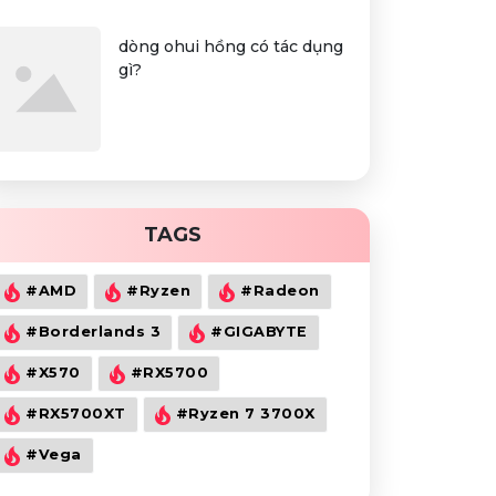
dòng ohui hồng có tác dụng
gì?
TAGS
#AMD
#Ryzen
#Radeon
#Borderlands 3
#GIGABYTE
#X570
#RX5700
#RX5700XT
#Ryzen 7 3700X
#Vega