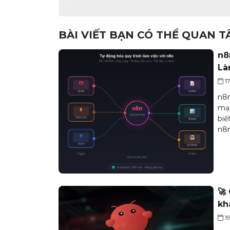
BÀI VIẾT BẠN CÓ THỂ QUAN 
n8
Là
1
n8n
mạn
biế
n8n
🚀
kh
1