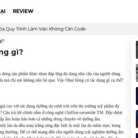
ẠI
REVIEW
óa Quy Trình Làm Việc Không Cần Code
gì?
ng gì?
ều dòng sản phẩm khác nhau đáp ứng đa dạng nhu cầu của người dùng.
a mà chị em không nên bỏ qua. Vậy Ohui hồng có tác dụng gì cụ thể?
iá cao với tác dụng dưỡng da vượt trội trên thị trường mỹ phẩm đa
ì? Câu trả lời chính nằm ở công nghệ Chiffon-ceramide TM. Đây được
g cấp ẩm hoàn hảo hơn cả những dòng chuyên về dưỡng ẩm.
ột làn da đều màu trắng sáng đặc biệt là một làn da mềm mịn, bóng
ông thường. Để có thể mang đến cho người dùng trải nghiệm dưỡng ẩm