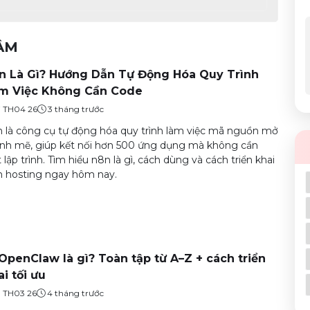
TÂM
n Là Gì? Hướng Dẫn Tự Động Hóa Quy Trình
m Việc Không Cần Code
7 TH04 26
3 tháng trước
 là công cụ tự động hóa quy trình làm việc mã nguồn mở
h mẽ, giúp kết nối hơn 500 ứng dụng mà không cần
t lập trình. Tìm hiểu n8n là gì, cách dùng và cách triển khai
 hosting ngay hôm nay.
 OpenClaw là gì? Toàn tập từ A–Z + cách triển
ai tối ưu
9 TH03 26
4 tháng trước