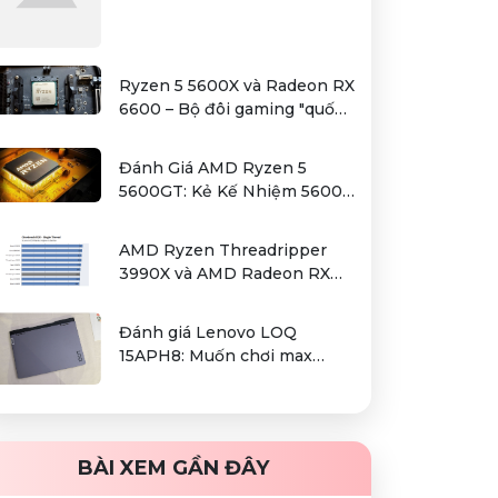
Ryzen 5 5600X và Radeon RX
6600 – Bộ đôi gaming "quốc
dân" trong tầm giá hơn 12
triệu
Đánh Giá AMD Ryzen 5
5600GT: Kẻ Kế Nhiệm 5600G
Cho Sự Lựa Chọn Kinh Tế
AMD Ryzen Threadripper
3990X và AMD Radeon RX
6000 series / Radeon PRO
W6000 series – combo kiếm
Đánh giá Lenovo LOQ
cơm cho người dùng làm đồ
15APH8: Muốn chơi max
hoạ chuyên nghiệp
setting game là điều không
hề khó!
BÀI XEM GẦN ĐÂY