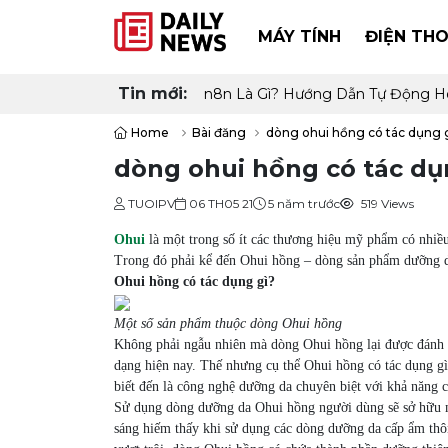
MÁY TÍNH
ĐIỆN THO
Tin mới:
n8n Là Gì? Hướng Dẫn Tự Động H
Home
Bài đăng
dòng ohui hồng có tác dụng 
dòng ohui hồng có tác dụ
TUOIPV
06 TH05 21
5 năm trước
519 Views
Ohui
là một trong số ít các thương hiệu mỹ phẩm có nhi
Trong đó phải kể đến Ohui hồng – dòng sản phẩm dưỡng d
Ohui hồng có tác dụng gì?
Một số sản phẩm thuộc dòng Ohui hồng
Không phải ngẫu nhiên mà dòng Ohui hồng lại được đánh g
dạng hiện nay. Thế nhưng cụ thể Ohui hồng có tác dụng g
biết đến là công nghệ dưỡng da chuyên biệt với khả năn
Sử dụng dòng dưỡng da Ohui hồng người dùng sẽ sở hữu m
sáng hiếm thấy khi sử dụng các dòng dưỡng da cấp ẩm th