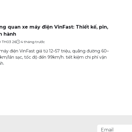
ng quan xe máy điện VinFast: Thiết kế, pin,
n hành
0 TH03 26
4 tháng trước
máy điện VinFast giá từ 12–57 triệu, quãng đường 60–
km/lần sạc, tốc độ đến 99km/h. tiết kiệm chi phí vận
h.