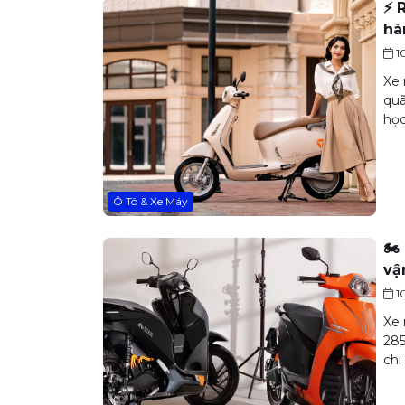
⚡ 
hà
1
Xe 
quã
học
Ô Tô & Xe Máy
🏍
vậ
1
Xe 
285
chi