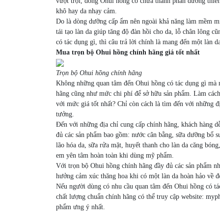
vượt trội, dòng Ohui hồng có chứa thành phần dưỡng thiên 
khô hay da nhạy cảm.
Do là dòng dưỡng cấp ẩm nên ngoài khả năng làm mềm mịn
tái tạo làn da giúp tăng độ đàn hồi cho da, lỗ chân lông 
có tác dụng gì, thì câu trả lời chính là mang đến một làn
Mua trọn bộ Ohui hồng chính hãng giá tốt nhất
Trọn bộ Ohui hồng chính hãng
Không những quan tâm đến Ohui hồng có tác dụng gì mà n
hãng cũng như mức chi phí để sở hữu sản phẩm. Làm cách
với mức giá tốt nhất? Chỉ còn cách là tìm đến với những đị
tưởng.
Đến với những địa chỉ cung cấp chính hãng, khách hàng d
đủ các sản phẩm bao gồm: nước cân bằng, sữa dưỡng bổ s
lão hóa da, sữa rửa mặt, huyết thanh cho làn da căng bóng,
em yên tâm hoàn toàn khi dùng mỹ phẩm.
Với trọn bộ Ohui hồng chính hãng đầy đủ các sản phẩm như
hưởng cảm xúc thăng hoa khi có một làn da hoàn hảo về
Nếu người dùng có nhu cầu quan tâm đến Ohui hồng có t
chất lượng chuẩn chính hãng có thể truy cập website: my
phẩm ưng ý nhất.