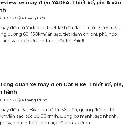
Review xe máy điện YADEA: Thiết kế, pin & vận
nh
0 TH03 26
4 tháng trước
máy điện từ Yadea có thiết kế hiện đại, giá từ 12–46 triệu,
ng đường 60–150km/lần sạc, tiết kiệm chi phí, phù hợp
 sinh và người đi làm trong đô thị. ⚡🛵🔋
️ Tổng quan xe máy điện Dat Bike: Thiết kế, pin,
n hành
0 TH03 26
4 tháng trước
máy điện Dat Bike giá từ 34–66 triệu, quãng đường tới
km/lần sạc, tốc độ 90km/h. Động cơ mạnh, sạc nhanh,
 phí vận hành thấp, phù hợp đi phố và đi xa.