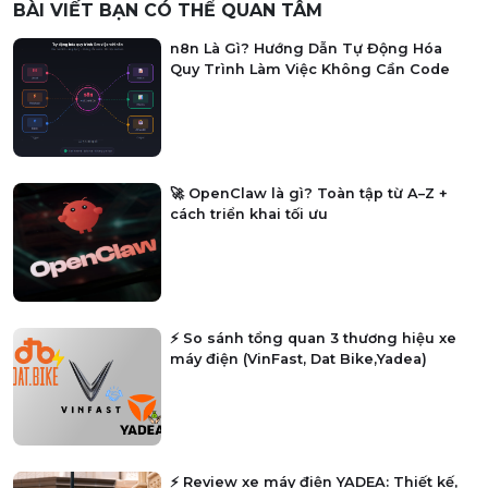
BÀI VIẾT BẠN CÓ THỂ QUAN TÂM
n8n Là Gì? Hướng Dẫn Tự Động Hóa
Quy Trình Làm Việc Không Cần Code
🚀 OpenClaw là gì? Toàn tập từ A–Z +
cách triển khai tối ưu
⚡ So sánh tổng quan 3 thương hiệu xe
máy điện (VinFast, Dat Bike,Yadea)
⚡ Review xe máy điện YADEA: Thiết kế,