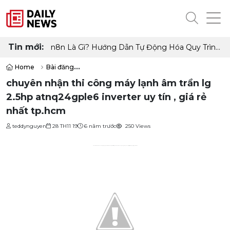
Tin mới:
n8n Là Gì? Hướng Dẫn Tự Động Hóa Quy Trình
Làm Việc Không Cần Code
Home
Bài đăng
chuyên nhận thi công máy lạnh âm trần lg
2.5hp atnq24gple6 inverter uy tín , giá rẻ
nhất tp.hcm
teddynguyen
28 TH11 19
6 năm trước
250 Views
Thanh Hải Châu tư vấn và
lắp đặt máy lạnh âm trần LG 2.5hp inverter ATNQ24GPLE6
cho văn phòng, căn hộ,… hoàn thiện cực chuyên nghiệp và thẩm mỹ.