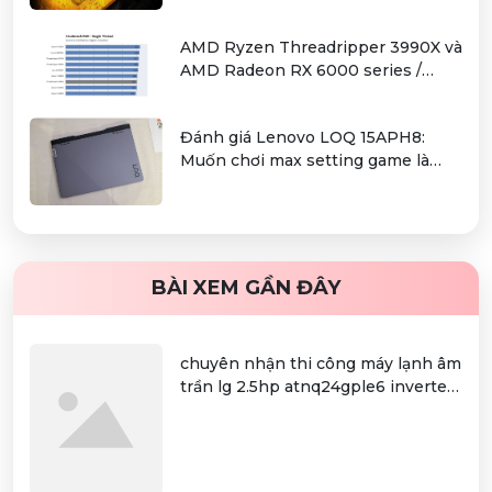
Kinh Tế
AMD Ryzen Threadripper 3990X và
AMD Radeon RX 6000 series /
Radeon PRO W6000 series –
combo kiếm cơm cho người dùng
Đánh giá Lenovo LOQ 15APH8:
làm đồ hoạ chuyên nghiệp
Muốn chơi max setting game là
điều không hề khó!
BÀI XEM GẦN ĐÂY
chuyên nhận thi công máy lạnh âm
trần lg 2.5hp atnq24gple6 inverter
uy tín , giá rẻ nhất tp.hcm