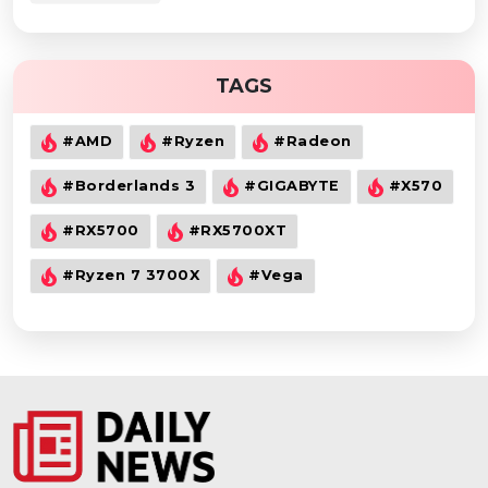
TAGS
#AMD
#Ryzen
#Radeon
#Borderlands 3
#GIGABYTE
#X570
#RX5700
#RX5700XT
#Ryzen 7 3700X
#Vega