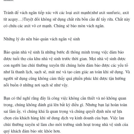
Tránh để vách ngăn tiếp xúc với các loại axit mạnh(như axit sunfuric, axit
từ acquy…)Tuyệt đối không sử dụng chất rửa bồn cầu để tẩy rửa. Chất này
có chứa các axit vô cơ mạnh. Chúng sẽ bào mòn vách ngăn.
Những lý do nên bảo quản vách ngăn vệ sinh
Bảo quản nhà vệ sinh là những bước đi thông minh trong việc đảm bảo
được tuổi thọ của khu nhà vệ sinh trước thời gian. Mọi nhà vệ sinh được
con người lau chùi thường xuyên thì chúng luôn đảm bảo được các yếu tố
như là thanh lịch, sạch sẽ, mát mẻ và tạo cảm giác an toàn khi sử dụng. Và
người sử dụng cũng không cảm thấy quá phiền phúc khi được tận hưởng
nỗi buồn ở những nơi sạch sẽ như vậy.
Bạn có thể nghĩ rằng đây là công việc không cần thiết và nó không quan
trọng, chúng không đánh giá lên bất kỳ điều gì. Nhưng bạn lại hoàn toàn
sai lầm ấy, vì chúng khá là quan trọng và chúng quyết định nên sự lựa
chọn của khách hàng khi sử dung dịch vụ kinh doanh của bạn. Việc lau
chùi thường xuyên sẽ làm cho môi trường sinh hoạt trong nhà vệ sinh của
quý khách đảm bảo sức khỏe hơn.