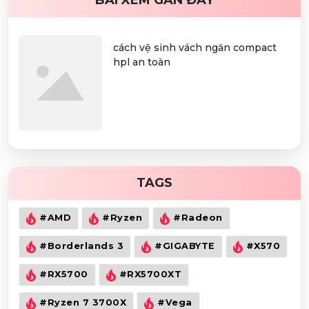
BÀI XEM GẦN ĐÂY
cách vệ sinh vách ngăn compact
hpl an toàn
TAGS
#AMD
#Ryzen
#Radeon
#Borderlands 3
#GIGABYTE
#X570
#RX5700
#RX5700XT
#Ryzen 7 3700X
#Vega