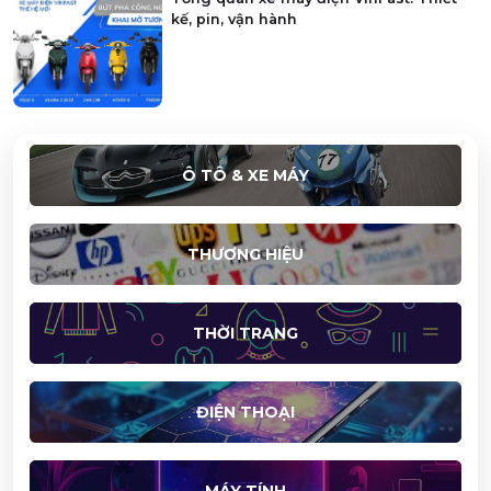
kế, pin, vận hành
Ô TÔ & XE MÁY
THƯƠNG HIỆU
THỜI TRANG
ĐIỆN THOẠI
MÁY TÍNH