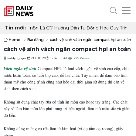
Tin mới:
n8n Là Gì? Hướng Dẫn Tự Động Hóa Quy Trình
Làm Việc Không Cần Code
Home
Bài đăng
cách vệ sinh vách ngăn compact hpl an toàn
cách vệ sinh vách ngăn compact hpl an toàn
teddynguyen
21 TH11 20
5 năm trước
275 Views
Vách ngăn vệ sinh
Compact HPL là loại vách ngăn vệ sinh cao cấp, chịu
nước hoàn toàn, có tuổi thọ cao, dễ lau chùi. Tuy nhiên để đảm bảo tính
thẩm mỹ cho công trình cũng như kéo dài thời gian sử dụng thì cần vệ
sinh theo cách sau:
Không sử dụng chất tẩy rửa có tính ăn mòn cao hoặc tẩy trắng. Các chất
này sẽ làm bào mòn lớp phủ trang trí bên ngoài, làm mờ màu sắc và giảm
độ bền.
Không dùng miếng cọ rửa làm từ kim loại (ví dụ tấm cọ xoong), giấy
nhám.