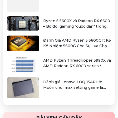
Ryzen 5 5600X và Radeon RX 6600
– Bộ đôi gaming "quốc dân" trong
tầm giá hơn 12 triệu
Đánh Giá AMD Ryzen 5 5600GT: Kẻ
Kế Nhiệm 5600G Cho Sự Lựa Chọn
Kinh Tế
AMD Ryzen Threadripper 3990X và
AMD Radeon RX 6000 series /
Radeon PRO W6000 series –
combo kiếm cơm cho người dùng
Đánh giá Lenovo LOQ 15APH8:
làm đồ hoạ chuyên nghiệp
Muốn chơi max setting game là
điều không hề khó!