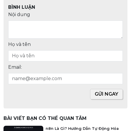
BÌNH LUẬN
Nội dung
Họ và tên
Email:
GỬI NGAY
BÀI VIẾT BẠN CÓ THỂ QUAN TÂM
n8n Là Gì? Hướng Dẫn Tự Động Hóa