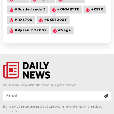
#Borderlands 3
#GIGABYTE
#X570
#RX5700
#RX5700XT
#Ryzen 7 3700X
#Vega
©2021
daily.seowebmaker.com
. All rights reserved
Đăng ký để nhận thông tin về sản phẩm, khuyến mãi mới nhất từ
chúng tôi.