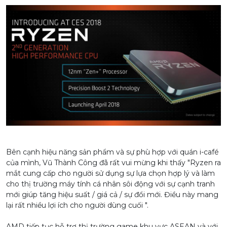
Bên cạnh hiệu năng sản phẩm và sự phù hợp với quán i-café
của mình, Vũ Thành Công đã rất vui mừng khi thấy "Ryzen ra
mắt cung cấp cho người sử dụng sự lựa chọn hợp lý và làm
cho thị trường máy tính cá nhân sôi động với sự cạnh tranh
mới giúp tăng hiệu suất / giá cả / sự đổi mới. Điều này mang
lại rất nhiều lợi ích cho người dùng cuối ".
AMD tiếp tục hỗ trợ thị trường game khu vực ASEAN và với