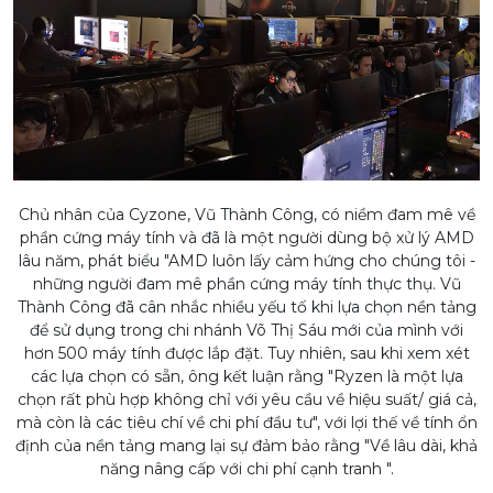
Chủ nhân của Cyzone, Vũ Thành Công, có niềm đam mê về
phần cứng máy tính và đã là một người dùng bộ xử lý AMD
lâu năm, phát biểu "AMD luôn lấy cảm hứng cho chúng tôi -
những người đam mê phần cứng máy tính thực thụ. Vũ
Thành Công đã cân nhắc nhiều yếu tố khi lựa chọn nền tảng
để sử dụng trong chi nhánh Võ Thị Sáu mới của mình với
hơn 500 máy tính được lắp đặt. Tuy nhiên, sau khi xem xét
các lựa chọn có sẵn, ông kết luận rằng "Ryzen là một lựa
chọn rất phù hợp không chỉ với yêu cầu về hiệu suất/ giá cả,
mà còn là các tiêu chí về chi phí đầu tư", với lợi thế về tính ổn
định của nền tảng mang lại sự đảm bảo rằng "Về lâu dài, khả
năng nâng cấp với chi phí cạnh tranh ".