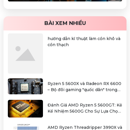
BÀI XEM NHIỀU
hướng dẫn kĩ thuật làm cồn khô và
cồn thạch
Ryzen 5 5600X và Radeon RX 6600
– Bộ đôi gaming "quốc dân" trong
tầm giá hơn 12 triệu
Đánh Giá AMD Ryzen 5 5600GT: Kẻ
Kế Nhiệm 5600G Cho Sự Lựa Chọn
Kinh Tế
AMD Ryzen Threadripper 3990X và