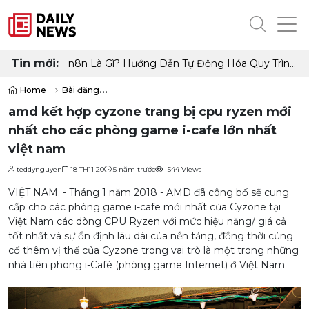
Tin mới:
n8n Là Gì? Hướng Dẫn Tự Động Hóa Quy Trình
Làm Việc Không Cần Code
Home
Bài đăng
amd kết hợp cyzone trang bị cpu ryzen mới nhất cho các phòng game
amd kết hợp cyzone trang bị cpu ryzen mới
nhất cho các phòng game i-cafe lớn nhất
việt nam
teddynguyen
18 TH11 20
5 năm trước
544 Views
VIỆT NAM. - Tháng 1 năm 2018 - AMD đã công bố sẽ cung
cấp cho các phòng game i-cafe mới nhất của Cyzone tại
Việt Nam các dòng CPU Ryzen với mức hiệu năng/ giá cả
tốt nhất và sự ổn định lâu dài của nền tảng, đồng thời củng
cố thêm vị thế của Cyzone trong vai trò là một trong những
nhà tiên phong i-Café (phòng game Internet) ở Việt Nam