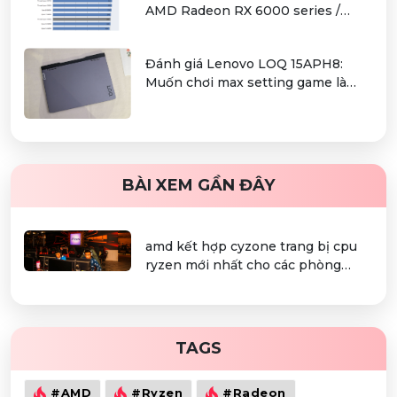
AMD Radeon RX 6000 series /
Radeon PRO W6000 series –
combo kiếm cơm cho người dùng
Đánh giá Lenovo LOQ 15APH8:
làm đồ hoạ chuyên nghiệp
Muốn chơi max setting game là
điều không hề khó!
BÀI XEM GẦN ĐÂY
amd kết hợp cyzone trang bị cpu
ryzen mới nhất cho các phòng
game i-cafe lớn nhất việt nam
TAGS
#AMD
#Ryzen
#Radeon