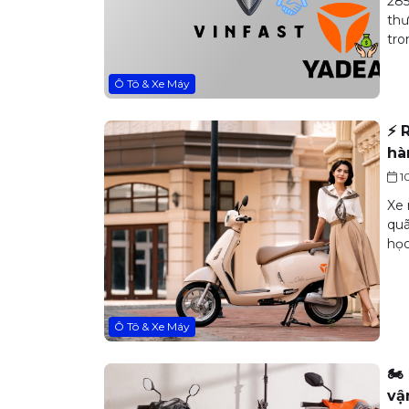
285
thư
tro
Ô Tô & Xe Máy
⚡ 
hà
1
Xe 
quã
học
Ô Tô & Xe Máy
🏍
vậ