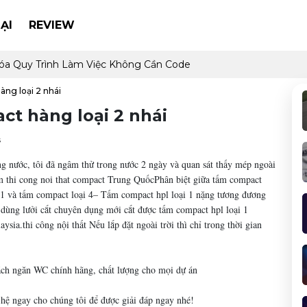
ẠI
REVIEW
óa Quy Trình Làm Việc Không Cần Code
àng loại 2 nhái
ct hàng loại 2 nhái
s
 nước, tôi đã ngâm thử trong nước 2 ngày và quan sát thấy mép ngoài
tấm thi cong noi that compact Trung QuốcPhân biệt giữa tấm compact
i 1 và tấm compact loại 4– Tấm compact hpl loại 1 nặng tương đương
dùng lưởi cắt chuyên dụng mới cắt được tấm compact hpl loại 1
a.thi công nội thất Nếu lắp đặt ngoài trời thì chỉ trong thời gian
vách ngăn WC chính hãng, chất lượng cho mọi dự án
 hệ ngay cho chúng tôi để được giải đáp ngay nhé!