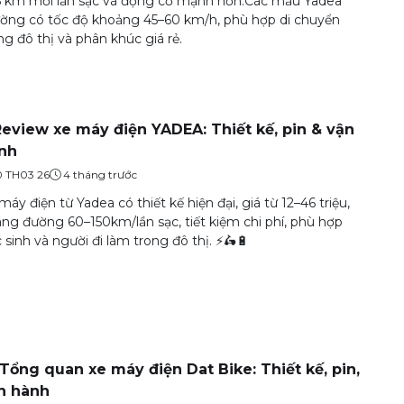
 km mỗi lần sạc và động cơ mạnh hơn.Các mẫu Yadea
ờng có tốc độ khoảng 45–60 km/h, phù hợp di chuyển
ng đô thị và phân khúc giá rẻ.
Review xe máy điện YADEA: Thiết kế, pin & vận
nh
0 TH03 26
4 tháng trước
máy điện từ Yadea có thiết kế hiện đại, giá từ 12–46 triệu,
ng đường 60–150km/lần sạc, tiết kiệm chi phí, phù hợp
 sinh và người đi làm trong đô thị. ⚡🛵🔋
️ Tổng quan xe máy điện Dat Bike: Thiết kế, pin,
n hành