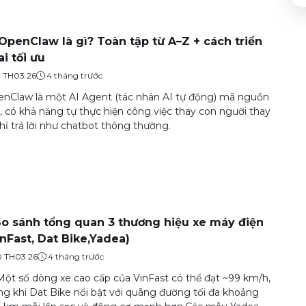
 OpenClaw là gì? Toàn tập từ A–Z + cách triển
ai tối ưu
9 TH03 26
4 tháng trước
nClaw là một AI Agent (tác nhân AI tự động) mã nguồn
 có khả năng tự thực hiện công việc thay con người thay
chỉ trả lời như chatbot thông thường.
So sánh tổng quan 3 thương hiệu xe máy điện
inFast, Dat Bike,Yadea)
0 TH03 26
4 tháng trước
Một số dòng xe cao cấp của VinFast có thể đạt ~99 km/h,
ng khi Dat Bike nổi bật với quãng đường tối đa khoảng