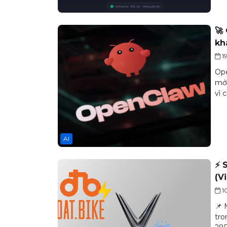
🚀
kh
1
Ope
mở,
vì 
AI
⚡ 
(V
1
📌 
tro