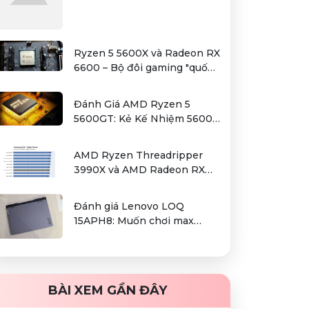
Ryzen 5 5600X và Radeon RX
6600 – Bộ đôi gaming "quốc
dân" trong tầm giá hơn 12
triệu
Đánh Giá AMD Ryzen 5
5600GT: Kẻ Kế Nhiệm 5600G
Cho Sự Lựa Chọn Kinh Tế
AMD Ryzen Threadripper
3990X và AMD Radeon RX
6000 series / Radeon PRO
W6000 series – combo kiếm
Đánh giá Lenovo LOQ
cơm cho người dùng làm đồ
15APH8: Muốn chơi max
hoạ chuyên nghiệp
setting game là điều không
hề khó!
BÀI XEM GẦN ĐÂY