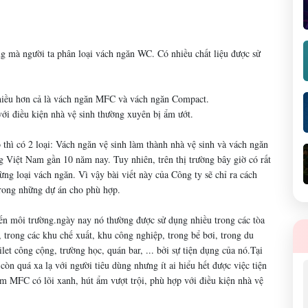
g mà người ta phân loại vách ngăn WC. Có nhiều chất liệu được sử
nhiều hơn cả là vách ngăn MFC và vách ngăn Compact.
ới điều kiện nhà vệ sinh thường xuyên bị ẩm ướt.
o thì có 2 loại: Vách ngăn vệ sinh làm thành nhà vệ sinh và vách ngăn
ng Việt Nam gần 10 năm nay. Tuy nhiên, trên thị trường bây giờ có rất
ng loại vách ngăn. Vì vậy bài viết này của Công ty sẽ chỉ ra cách
trong những dự án cho phù hợp.
n môi trường.ngày nay nó thường được sử dụng nhiều trong các tòa
, trong các khu chế xuất, khu công nghiệp, trong bể bơi, trong du
let công cộng, trường học, quán bar, ... bởi sự tiện dụng của nó.Tại
n quá xa lạ với người tiêu dùng nhưng ít ai hiểu hết được việc tiện
ấm MFC có lõi xanh, hút ẩm vượt trội, phù hợp với điều kiện nhà vệ