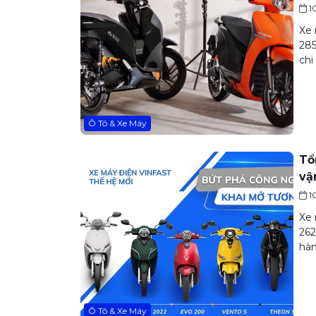
1
Xe 
285
chi
Ô Tô & Xe Máy
Tổ
vậ
1
Xe 
262
hàn
Ô Tô & Xe Máy