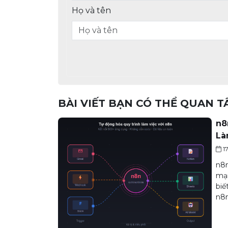
Họ và tên
BÀI VIẾT BẠN CÓ THỂ QUAN 
n8
Là
1
n8n
mạn
biế
n8n