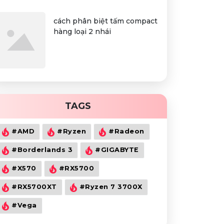
cách phân biệt tấm compact
hàng loại 2 nhái
TAGS
#AMD
#Ryzen
#Radeon
#Borderlands 3
#GIGABYTE
#X570
#RX5700
#RX5700XT
#Ryzen 7 3700X
#Vega