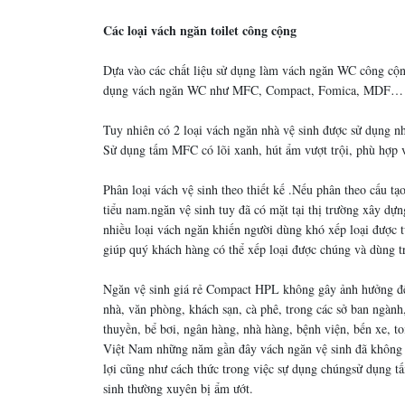
Các loại vách ngăn toilet công cộng
Dựa vào các chất liệu sử dụng làm vách ngăn WC công cộn
dụng vách ngăn WC như MFC, Compact, Fomica, MDF…
Tuy nhiên có 2 loại vách ngăn nhà vệ sinh được sử dụng 
Sử dụng tấm MFC có lõi xanh, hút ẩm vượt trội, phù hợp v
Phân loại vách vệ sinh theo thiết kế .Nếu phân theo cấu tạ
tiểu nam.ngăn vệ sinh tuy đã có mặt tại thị trường xây dự
nhiều loại vách ngăn khiến người dùng khó xếp loại được từ
giúp quý khách hàng có thể xếp loại được chúng và dùng 
Ngăn vệ sinh giá rẻ Compact HPL không gây ảnh hưởng đế
nhà, văn phòng, khách sạn, cà phê, trong các sở ban ngành
thuyền, bể bơi, ngân hàng, nhà hàng, bệnh viện, bến xe, toi
Việt Nam những năm gần đây vách ngăn vệ sinh đã không cò
lợi cũng như cách thức trong việc sự dụng chúngsử dụng t
sinh thường xuyên bị ẩm ướt.