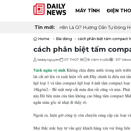
MÁY TÍNH
ĐIỆN THO
Tin mới:
n8n Là Gì? Hướng Dẫn Tự Động H
Home
Bài đăng
cách phân biệt tấm compact h
cách phân biệt tấm compa
teddynguyen
07 TH07 18
8 năm trước
317 View
Vách ngăn vệ sinh
Không chịu được nước trong môi trường
lát cắt nở lên và xuất hiện vết nứt.Đây chính là điều mà 
hpl loại 1 và tấm compact hpl loại 4:ảnh tấm compact loạ
18kg/m2.– Bề mặt mép cắt màu đen rất cứng và mịn. Phải 
này.Độ bền màu của tấm không cao bằng tấm compact Malaysi
ngắn màu gốc sẽ nhạt đi thấy rõ.
Ngoài ra, hiện giờ công ty còn chuyên cung cấp các loại 
Mọi thắc mắc hay tư vấn quý khách hàng xin vui lòng liên