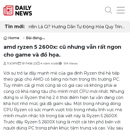
Tin mới:
🚀 OpenClaw là gì? Toàn tập từ A–Z + cách triển
khai tối ưu
Home
Bài đăng
amd ryzen 5 2600x: cũ nhưng vẫn rất ngon cho game và đồ họa.
amd ryzen 5 2600x: cũ nhưng vẫn rất ngon
cho game và đồ họa.
TUOIPV
19 TH06 22
4 năm trước
514 Views
Với sự trở lại đầy mạnh mẽ của gia đình Ryzen thế hệ tiếp
theo giúp cho AMD có tiếng nói hơn trong thị trường PC.
Tuy nhiên cái gì mới cũng sẽ có giá cao và không phải ai
cũng có khả năng tậu cho mình một CPU mới nhất. Nhưng
đừng lo vì Ryzen thế hệ 2 ở thời điểm hiện tại vẫn đang còn
khá hot nhờ mức giá đã giảm sâu. Một trong những dòng
CPU Ryzen có sức mạnh vượt trội trong nhiều lĩnh vực mà
mình muốn nhắc tới trong bài viết này là Ryzen 5 2600X.
Trước đây Ryzen 5 2600X từng là một cái tên phổ biến với
người dùng PC trong phân khúc tầm trung và cao. Vậy sau