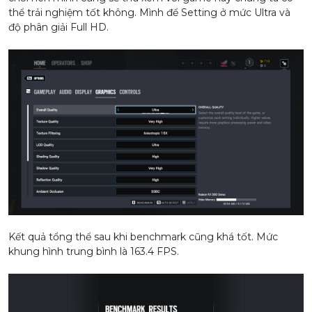
thể trải nghiệm tốt không. Mình để Setting ở mức Ultra và
độ phân giải Full HD.
Kết quả tổng thể sau khi benchmark cũng khá tốt. Mức
khung hình trung bình là 163.4 FPS.