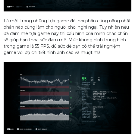
Là một trong những tựa game đòi hỏi phần cứng nặng nhất
phần nào cũng làm cho người chơi nghi ngại. Tuy nhiên nếu
đã đam mê tựa game này thì cấu hình của mình chắc chắn
sẽ giúp bạn thỏa sức đam mê. Mức khung hình trung bình
trong game là 55 FPS, đủ sức để bạn có thể trải nghiệm
game với độ chi tiết hình ảnh cao và mượt mà.