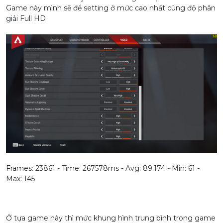
Game này mình sẽ để setting ở mức cao nhất cùng độ phân
giải Full HD
Frames: 23861 - Time: 267578ms - Avg: 89.174 - Min: 61 -
Max: 145
Ở tựa game này thì mức khung hình trung bình trong game