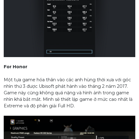
For Honor
Một tựa game hóa thân vào các anh hùng thời xưa với góc
nhìn thứ 3 được Ubisoft phát hành vào tháng 2 năm 2017.
Game này cũng không quá nặng và hình ảnh trong game
nhìn khá bắt mắt. Mình sẽ thiết lập game ở mức cao nhất là
Extreme và độ phân giải Full HD.