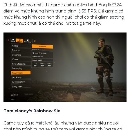
Ở thiết lập cao nhất thì game chấm điểm hệ thống là 5324
điểm và mức khung hình trung bình là 59 FPS. Để game có
mức khung hình cao hơn thì người chơi có thể giảm setting
xuống một chút là có thể chơi rất tốt game này.
Tom clancy's Rainbow Six
Game tuy đã ra mắt khá lâu nhưng vẫn được nhiều người
chơi nên mình cũng sẽ thử xem với game này chúng ta có