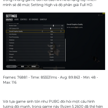
mình sẽ để mức Setting High và độ phân giải Full HD.
Frames: 76881 - Time: 855531ms - Avg: 89.863 - Min: 48 -
Max: 116
Với tựa game sinh tồn như PUBG đòi hỏi một cấu hình
tương đối mạnh, trong game này Ryzen 5 2600 đã thể hiện