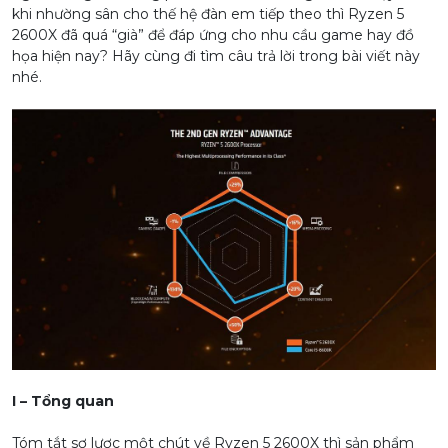
khi nhường sân cho thế hệ đàn em tiếp theo thì Ryzen 5
2600X đã quá “già” để đáp ứng cho nhu cầu game hay đồ
họa hiện nay? Hãy cùng đi tìm câu trả lời trong bài viết này
nhé.
I – Tổng quan
Tóm tắt sơ lược một chút về Ryzen 5 2600X thì sản phẩm